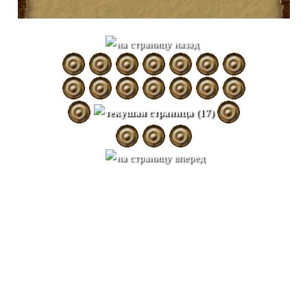
Магический напиток
матэ, открывающий