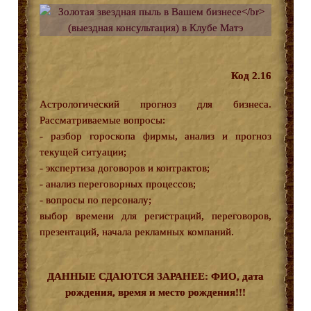
Код 2.16
Астрологический прогноз для бизнеса.
Рассматриваемые вопросы:
- разбор гороскопа фирмы, анализ и прогноз
текущей ситуации;
- экспертиза договоров и контрактов;
- анализ переговорных процессов;
- вопросы по персоналу;
выбор времени для регистраций, переговоров,
презентаций, начала рекламных компаний.
ДАННЫЕ СДАЮТСЯ ЗАРАНЕЕ: ФИО, дата
рождения, время и место рождения!!!