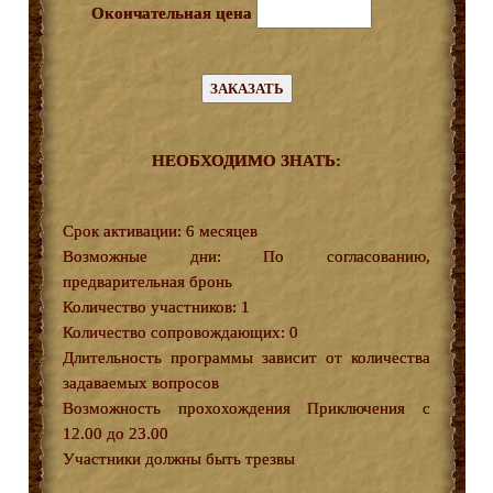
Окончательная цена
НЕОБХОДИМО ЗНАТЬ:
Срок активации: 6 месяцев
Возможные дни: По согласованию,
предварительная бронь
Количество участников: 1
Количество сопровождающих: 0
Длительность программы зависит от количества
задаваемых вопросов
Возможность прохохождения Приключения с
12.00 до 23.00
Участники должны быть трезвы