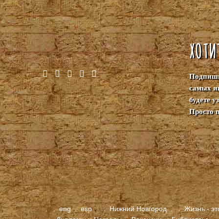
ХОТИ
Подпиши
самых и
будете 
Просто 
.
.
eng
.
esp
.
.
Нижний Новгород
.
.
Жизнь - эт