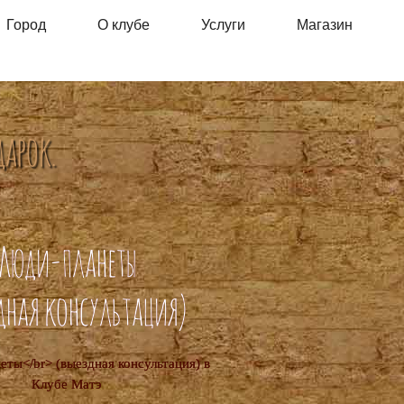
Город
О клубе
Услуги
Магазин
дарок.
Люди-планеты
дная консультация)