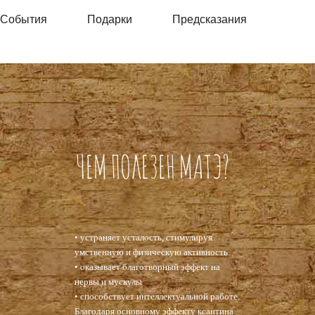
События
Подарки
Предсказания
ЧЕМ ПОЛЕЗЕН МАТЭ?
• устраняет усталость, стимулируя
умственную и физическую активность.
• оказывает благотворный эффект на
нервы и мускулы
• способствует интеллектуальной работе.
Благодаря основному эффекту ксантина