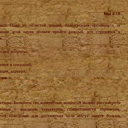
Код 2.18
ноз: Одна из областей знаний, помогающая проникнуть за
ание этой науки должен пройти каждый, кто стремится к
...
еские вопросы;
ения и операций;
ация, карьера;
ром;
беседы. Большинство конкретных вопросов можно рассмотреть
анные с анализом характеров, совместимости партнеров,
нтов поведения для достижения цели могут занять больше