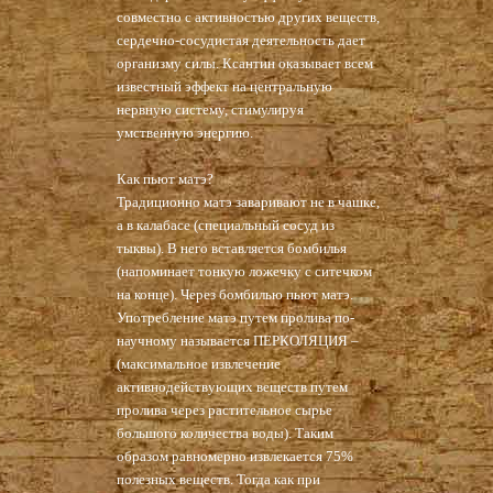
совместно с активностью других веществ,
сердечно-сосудистая деятельность дает
организму силы. Ксантин оказывает всем
известный эффект на центральную
нервную систему, стимулируя
умственную энергию.
Как пьют матэ?
Традиционно матэ заваривают не в чашке,
а в калабасе (специальный сосуд из
тыквы). В него вставляется бомбилья
(напоминает тонкую ложечку с ситечком
на конце). Через бомбилью пьют матэ.
Употребление матэ путем пролива по-
научному называется ПЕРКОЛЯЦИЯ –
(максимальное извлечение
активнодействующих веществ путем
пролива через растительное сырье
большого количества воды). Таким
образом равномерно извлекается 75%
полезных веществ. Тогда как при