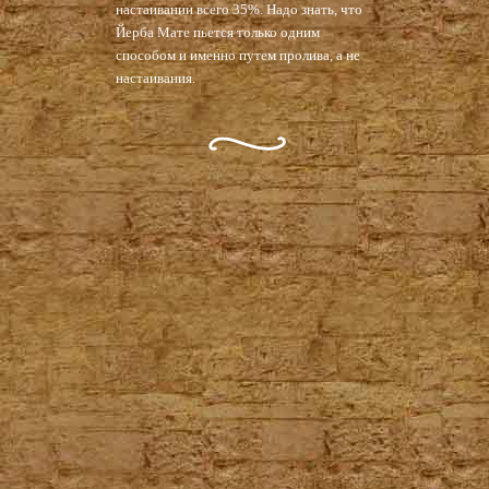
настаивании всего 35%. Надо знать, что
Йерба Мате пьется только одним
способом и именно путем пролива, а не
настаивания.