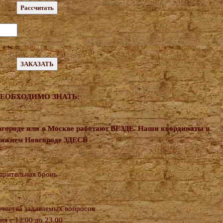
ЕОБХОДИМО ЗНАТЬ:
городе или в Москве работают ВЕЗДЕ. Наши координаты в
Нижнем Новгороде
ЗДЕСЬ
арительная бронь
ичества задаваемых вопросов
я с 12.00 до 23.00