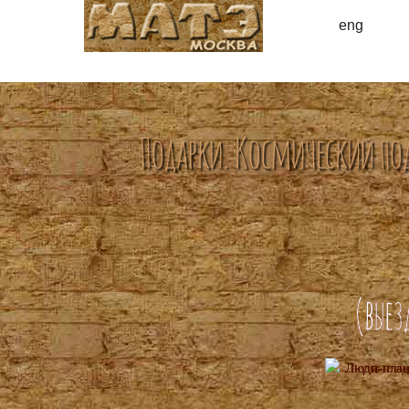
eng
Подарки. Космический по
(выез