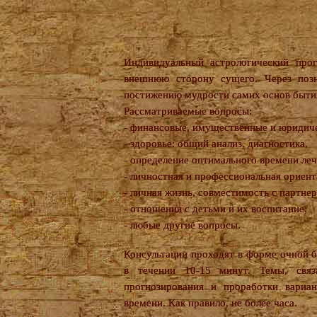
Индивидуальный астрологический прог
внешнюю сторону сущего. Через позн
постижению мудрости самих основ бытия
Рассматриваемые вопросы:
- финансовые, имущественные и юридич
- здоровье: общий анализ, диагностика,
- определение оптимального времени леч
- личностная и профессиональная ориент
- личная жизнь, совместимость с партне
- отношения с детьми и их воспитание;
- любые другие вопросы.
Консультации проходят в форме очной 
в течении 10-15 минут. Темы, связ
прогнозирования и проработки вариа
времени. Как правило, не более часа.