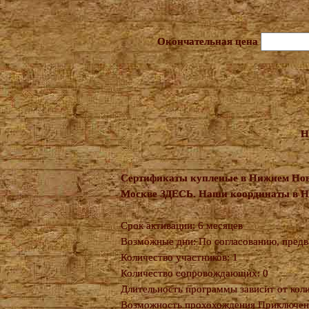
Окончательная цена
Н
Сертификаты купленые в Нижнем Нов
Москве
ЗДЕСЬ
. Наши координаты в 
Срок активации: 6 месяцев
Возможные дни: По согласованию, предв
Количество участников: 1
Количество сопровождающих: 0
Длительность программы зависит от кол
Возможность прохохождения Приключени