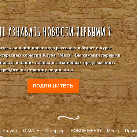
ТЕ УЗНАВАТЬ НОВОСТИ ПЕРВЫМИ ?
тесь на наши новостную рассылку и будьте в курсе
нтересных событий Клуба "Матэ". Вы самыми первыми
узнавать о наших планах и заманчивых предложениях.
перейдите на страницу подписки и
ПОДПИШИТЕСЬ
о Ритуал
.
О МАТЕ
.
Интерьер
.
НОВОЕ МЕНЮ
.
Меню
.
Прав