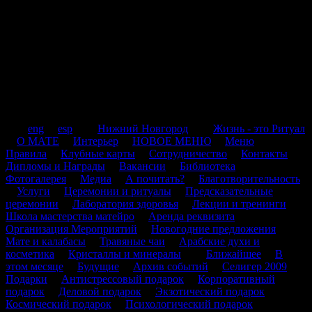
.
.
eng
.
esp
.
.
Нижний Новгород
.
.
Жизнь - это Ритуал
.
О МАТЕ
.
Интерьер
.
НОВОЕ МЕНЮ
.
Меню
.
Правила
.
Клубные карты
.
Сотрудничество
.
Контакты
.
Дипломы и Награды
.
Вакансии
.
Библиотека
.
Фотогалерея
.
Медиа
.
А почитать?
.
Благотворительность
.
Услуги
.
Церемонии и ритуалы
.
Предсказательные
церемонии
.
Лаборатория здоровья
.
Лекции и тренинги
.
Школа мастерства матейро
.
Аренда реквизита
.
Организация Мероприятий
.
Новогодние предложения
.
.
Мате и калабасы
.
Травяные чаи
.
Арабские духи и
косметика
.
Кристаллы и минералы
.
.
Ближайшее
.
В
этом месяце
.
Будущие
.
Архив событий
.
Селигер 2009
.
Подарки
.
Антистрессовый подарок
.
Корпоративный
подарок
.
Деловой подарок
.
Экзотический подарок
.
Космический подарок
.
Психологический подарок
.