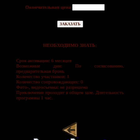
Окончательная цена
НЕОБХОДИМО ЗНАТЬ:
Срок активации: 6 месяцев
Возможные дни: По согласованию,
предварительная бронь
Количество участников: 1
Количество сопровождающих: 0
Фото-, видеосъемка: не разрешена
Приключение проходит в общем зале. Длительность
программы 1 час.