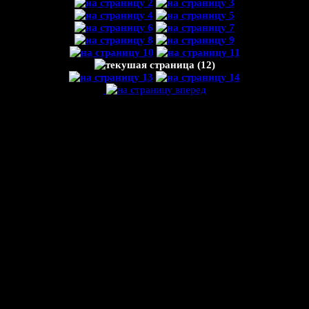
Какой матэ выбрать
Зеленый матэ - имеет цвет исключительно темно-зеленый, выглядит как
мелко порезанная только что скошенная трава, просушивается
естественным способом без каких либо дополнительных обработок.
При естественной сушке сохраняется цвет листьев, но существует
вероятность быстрого перехода самого ценного вещества матэина в
кофеин.
Жареный матэ - тот же зеленый, но жареный по определенной
технологии в печах ... Имеет коричневый цвет и напоминает
обжаренный кофе. Содержание кофеина больше, чем в других сортах.