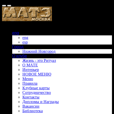
eng
eng
esp
Город
Нижний Новгород
О клубе
Жизнь - это Ритуал
О МАТЕ
Интерьер
НОВОЕ МЕНЮ
Меню
Правила
Клубные карты
Сотрудничество
Контакты
Дипломы и Награды
Вакансии
Библиотека