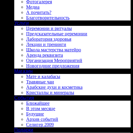
Фотогалерея
Медиа
А почитать?
Благотворительность
Услуги
Церемонии и ритуалы
Предсказательные церемонии
Лаборатория здоровья
Лекции и тренинги
Школа мастерства матейро
Аренда реквизита
Организация Мероприятий
Новогодние предложения
Магазин
Мате и калабасы
Травяные чаи
Арабские духи и косметика
Кристаллы и минералы
События
Ближайшее
В этом месяце
Будущие
Архив событий
Селигер 2009
Подарки