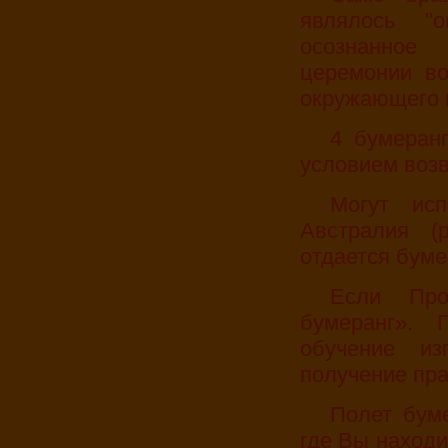
являлось "о
осознанное
церемонии во
окружающего 
4 бумеранга - 2 больших и 2 малых – 4 часа (с
условием возв
Могут использоваться бумеранги производство
Австралия (р
отдается буме
Если Проводится Авторский семинар «Твой
бумеранг». 
обучение из
получение прак
Полет бумеранга начинается здесь. С того места,
где Вы находи