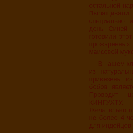
остальной нар
Выращивали 
специально 
день Синей 
готовили это
прожаренных
маисовой мук
В нашем клубе реконструирован ритуал варки какао
из натуральн
привезены и
бобов явля
Проводит ц
КИНГУХТУ,
Желательно п
не более 4 ч
для индейцев )