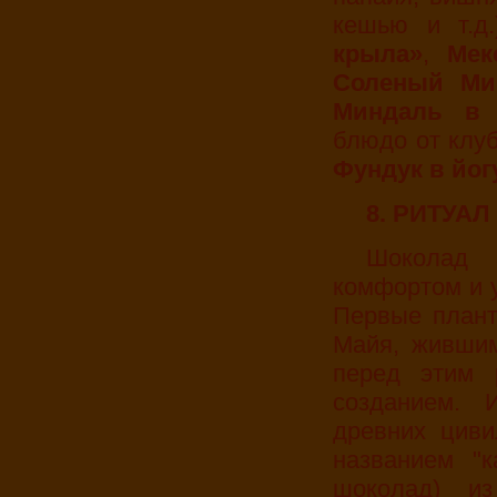
кешью и т.д
крыла»
,
Мек
Соленый Ми
Миндаль в 
блюдо от клуб
Фундук в йог
8. РИТУА
Шоколад ассоциируется у нас с достатком,
комфортом и у
Первые плант
Майя, жившим
перед этим 
созданием. 
древних циви
названием "к
шоколад) и