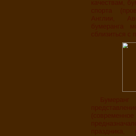
качествам, бу
спорта (про
Англии, Ав
бумеранга м
сблизиться с 
Бумеранг с таким рисунком символизировал
представле
(современн
предназнач
праздника,