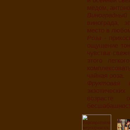
и осенней све
медом, антоно
Виноградны
винограда, э
место в любом
Роза
- прико
ощущение тонк
чувства свеж
этого легког
комплексоват
чайная роза.
Фруктовая 
экзотических
возрасте 
бесшабашност