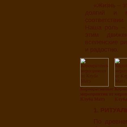
«Жизнь – это ритуал, - говорили древние индейцы, -
долгий и м
соответствии
Наша роль – 
этим движе
вселенские ри
и радостно.
Корпоративные
Корп
мероприятия от
мероп
Клуба Матэ
Клуба
1. РИТУ
По древнему индейскому обычаю. Действо – это