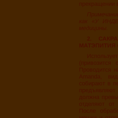
прекращении 
Примечание: Церемония может быть проведена
как «У ИНДЕ
медицины.
2. САКРАЛЬНЫЙ ЭЗОТЕРИЧЕСКИЙ РИТУАЛ
МАТЭПИТИЯ 
Используется чистейшая вода AQUAIdeal
(привозится 
Проводится н
Amanda, ви
собирают в пе
предъявляют 
должна превы
отделяют от 
После обраб
мешки и отпр