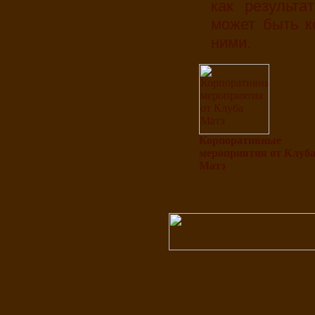
как результа
может быть к
ними.
Корпоративные
мероприятия от Клуб
Матэ