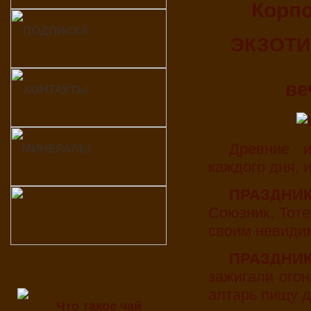
Корп
ПОДПИСКА
ЭКЗОТИ
ве
КОНТАКТЫ
Древние индейцы любили праздновать начало
МИНЕРАЛЫ
каждого дня, и
ПРАЗДН
Союзник, Тоте
своим невиди
ПРАЗДН
зажигали огон
алтарь пищу д
Что такое чай