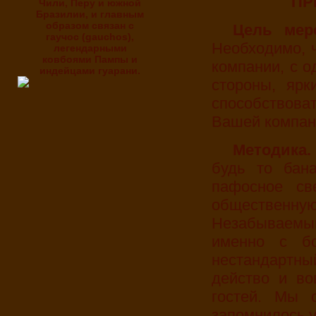
П
Чили, Перу и южной
Бразилии, и главным
образом связан с
Цель ме
гаучос (gauchos),
Необходимо, 
легендарными
ковбоями Пампы и
компании, с о
индейцами гуарани.
стороны, яр
способствов
Вашей компани
Методика
будь то бан
пафосное св
обществен
Незабываемый
именно с б
нестандартн
действо и во
гостей. Мы 
запомнилось у