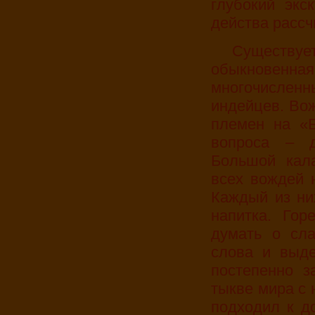
глубокий экс
действа рассчи
Существует легенда, повествующая о том, как
обыкновенна
многочисле
индейцев. Вож
племен на «Б
вопроса – 
Большой кала
всех вождей 
Каждый из ни
напитка. Гор
думать о сл
слова и выде
постепенно з
тыкве мира с 
подходил к д