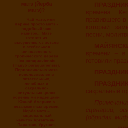
ПРАЗДН
матэ (Йерба
матэ)?
времена Кет
правившего в 
Чай матэ, или
вернее просто матэ -
который зам
подобный чаю
песни, молитв
напиток... Матэ
готовят из
высушенных листьев
МАЙЯНС
и стебельков
вечнозеленого
времени – в 
тропического дерева
готовили праз
Ilex paraquaviensis
(Падуб paraquariensis).
Первоначально матэ
ПРАЗДНИ
использовался в
питательных,
ПРАЗД
лечебных и
сакрально-
сакральный пр
ритуальных целях
коренными индейцами
Примечание: Каждый имеет собственный
Южной Америки с
незапамятных времен.
сценарий, ос
Йерба матэ –
национальный
(обрядах, миф
напиток Аргентины,
Парагвая, Уругвая,