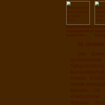
Корпоративные
Корп
мероприятия от
мероп
Клуба Матэ
Клуба
10. ШАМ
уже давно известен своим положительным и
аутентичны
Предлага
высококвали
Алина Слобо
своим вкладом
Москве. На 
комфортной 
фирмах Али