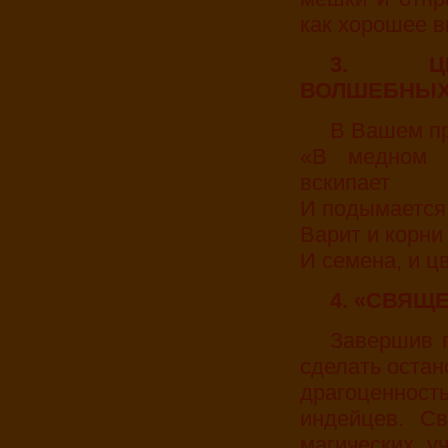
как хорошее ви
3. ЦЕРЕМОНИАЛ ПРИГОТОВЛЕНИЯ
ВОЛШЕБНЫХ
В Вашем п
«В медном 
вскипает
И подымается 
Варит и корни
И семена, и цв
4. «СВЯ
Завершив путешествие по стране Матэ, мы можем
сделать остан
драгоценно
индейцев. Св
магических у