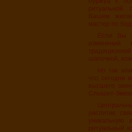
буржуа к по
ритуальной 
Вашем желан
мастер по бод
Если Вы не созрели до таких «кардинальных»
изменений 
традиционно
шапочкой, ко
Но так или иначе, просто необходимо обозначить,
что сегодня 
высшего звен
Слышит-Змею-
Центральный момент празднества – ритуальное
распитие свя
уникальную 
ритуальный ко