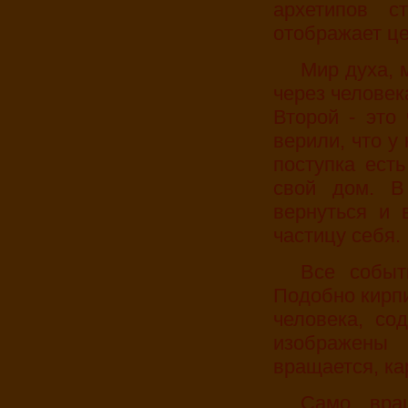
архетипов с
отображает це
Мир духа, мир души и мир материи проявляют себя
через человек
Второй - это 
верили, что у
поступка есть
свой дом. 
вернуться и 
частицу себя.
Все события этого мира живут в своих домах.
Подобно кирпи
человека, со
изображены
вращается, ка
Само вращение передавало огненную стихию,