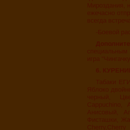
Мироздания, 
ежечасно отпр
всегда встреч
-Боевой ра
Дополни
специальным 
игра "Чингачкуг
6. КУРЕН
Табаки ЕГИПЕТСКИЕ: Яблочный, Яблоко с медом,
Яблоко двойно
черный, Цв
Cappuchino, 
Анисовый, Ап
Фисташки, Жас
Cherry,Cherr