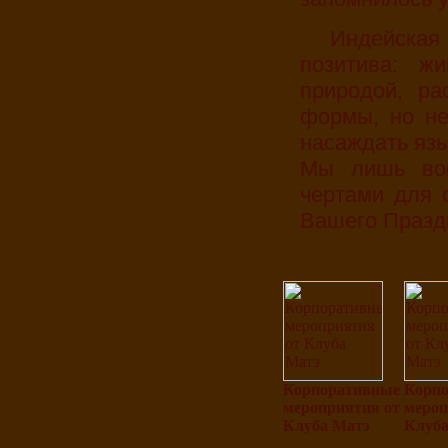
Индейская культура несет в себе много языческого
позитива: ж
природой, ра
формы, но не
насаждать язы
Мы лишь вос
чертами для 
Вашего Празд
Корпоративные
Корп
мероприятия от
мероп
Клуба Матэ
Клуба