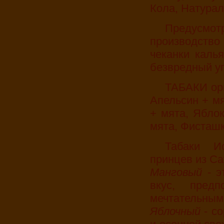
Кола, Натурал
Предусмотрено качественное оборудование
производств
чеканки каль
безвредный у
ТАБАКИ оригинальной рецептуры от Клуба "МАТЭ":
Апельсин + мя
+ мята, Яблок
мята, Фисташк
Табаки Иорданские (Производство по заказу
принцев из Са
Манговый
- 
вкус, пред
мечтательным
Яблочный
- со