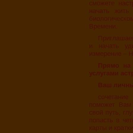
сможете наст
начать жить
биологическо
Времени.
Приглашаем Вас вступить на Тропу Тринадцати Лун
и начать уд
измерение – Н
Прямо на месте Вы можете воспользоваться
услугами аст
Ваш личн
сочетание Вашей солнечной печати и тона–кин
поможет Вам 
свой путь, гл
попасть в че
карты и кратк