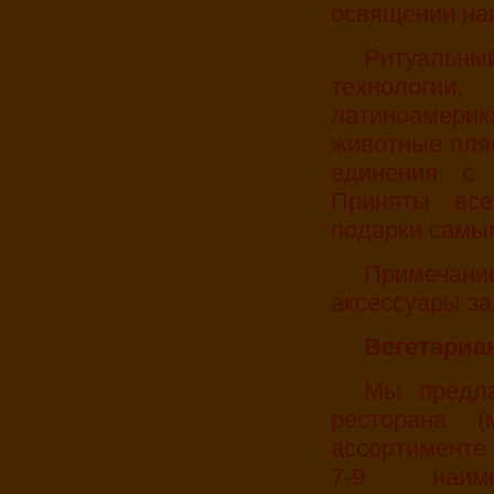
освящении нап
Ритуальный напиток готовится по секретной
технологи
латиноамерик
животные пляс
единения с 
Приняты все
подарки самы
Примечание: Возможны индейские одеяния и
аксессуары за
Вегетари
Мы предлагаем также аюрведическую кухню из
ресторана 
ассортименте 
7-9 наиме