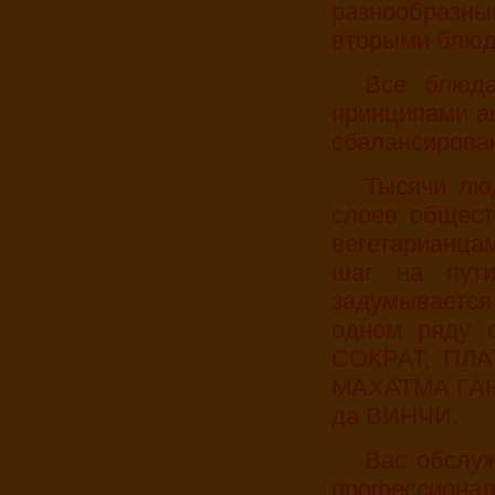
разнообразн
вторыми блюда
Все блюда готовятся в строгом соответствии с
принципами а
сбалансирован
Тысячи людей во всем мире, представители всех
слоев общест
вегетарианца
шаг на пути
задумывается
одном ряду 
СОКРАТ, ПЛ
МАХАТМА ГА
да ВИНЧИ.
Вас обслуживают одетые в национальные одежды
профессиона