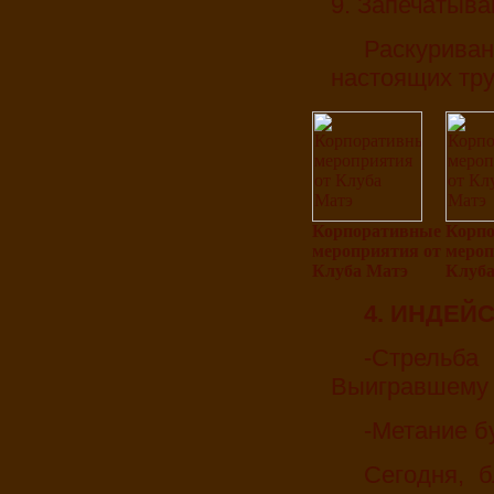
9. Запечатыва
Раскуривание трубки проводится в авторских
настоящих тру
Корпоративные
Корп
мероприятия от
мероп
Клуба Матэ
Клуба
4. ИНДЕ
-Стрельба из настоящего индейского лука.
Выигравшему –
-Метание б
Сегодня, благодаря своим превосходным летным