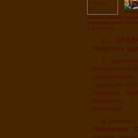
Корп
Корпоративные
мероп
мероприятия от
Клуба
Клуба Матэ
7. СЛАДКАЯ ВЫПЕЧКА К МАТЭ "Чтобы
продлить уд
У аргентинцев Матэ - это целая церемония и
великолеп
увлечениями.
традиция обр
общения. Мат
вприкуску 
выпечкой.
В разных 
Ливанские 
папайя, вишн