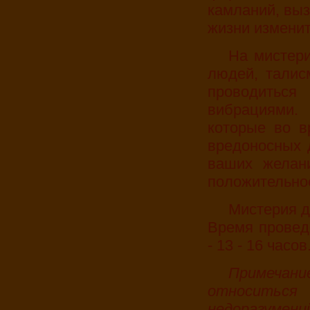
камланий, вы
жизни изменит
На мистерию можно принести фотографии близких
людей, талис
проводитьс
вибрациями.
которые во в
вредоносных 
ваших желани
положительно
Мистерия 
Время провед
- 13 - 16 часов
Примечание: К мистерии и обряду нужно
относитьс
недоразуме