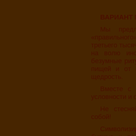
ВАРИАНТ 
Мы предлагаем вам забыть все установки
«правильного
третьего тыся
на волю инст
безумные рит
пищей и от 
щедрость.
Вместе с уличной обувью снимите с себя все
условности и 
Не стесняйтесь и разрешите себе быть самим
собой!
Символизировать переход от добропорядочного