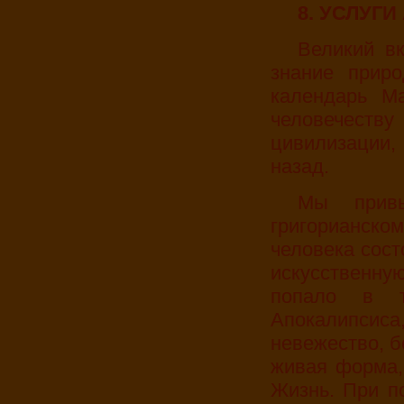
8. УСЛУГ
Великий вклад Майя в эволюцию человечества –
знание прир
календарь М
человечеству
цивилизации
назад.
Мы привыкли и живем по механическому
григорианско
человека сост
искусственну
попало в т
Апокалипсиса
невежество, 
живая форма,
Жизнь. При п