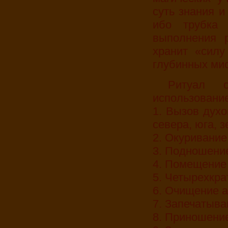
суть знания и
ибо трубка
выполнения р
хранит «силу
глубинных мис
Ритуал обращения к Великому Духу с
использовани
1. Вызов духо
севера, юга, 
2. Окуривание
3. Подношение
4. Помещение 
5. Четырехкра
6. Очищение 
7. Запечатыва
8. Приношени