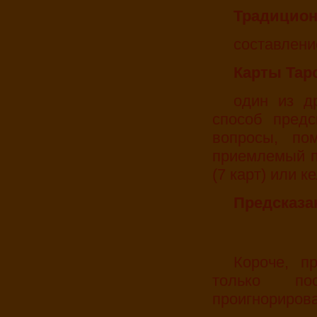
Традицио
составлени
Карты Тар
один из древнейших и самый распространенный
способ предс
вопросы, по
приемлемый п
(7 карт) или к
Предсказа
Короче, празднование предстоит нешуточное! И
только по
проигнорирова