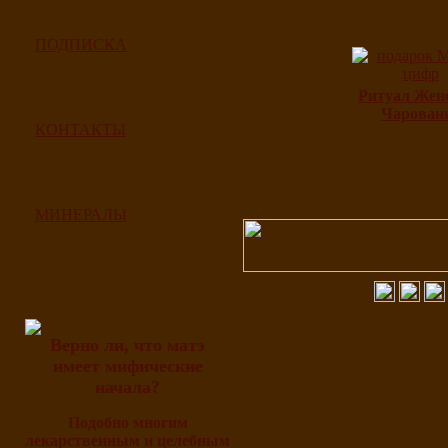
ПОДПИСКА
Ритуал Жен
Чарован
КОНТАКТЫ
МИНЕРАЛЫ
Верно ли, что матэ
имеет мифические
начала?
Подобно многим
лекарственным и целебным