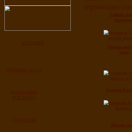
терзающих со
Тайны жи
природ
МАГАЗИН
Магия цвет
трав
ПРАВИЛА клуба
Богиня Кра
ФАНТАЗИИ
ВОСТОКА
АРОМАТЫ
Магия ци