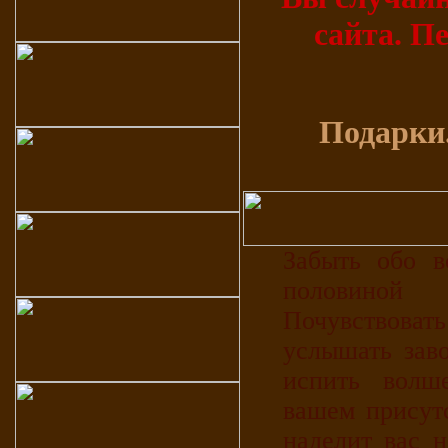
сайта. П
Подарки.
Забыть обо в
половиной
Почувствоват
услышать зав
испить волш
вашем присут
наделит вас 