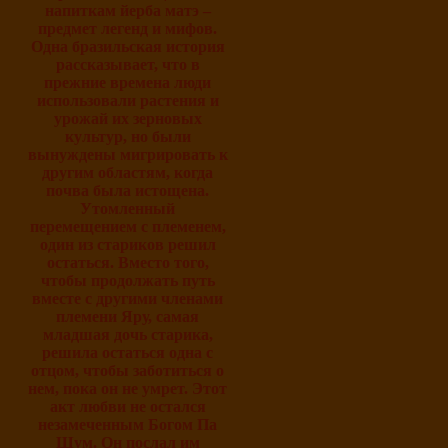
напиткам йерба матэ –
предмет легенд и мифов.
Одна бразильская история
рассказывает, что в
прежние времена люди
использовали растения и
урожай их зерновых
культур, но были
вынуждены мигрировать к
другим областям, когда
почва была истощена.
Утомленный
перемещением с племенем,
один из стариков решил
остаться. Вместо того,
чтобы продолжать путь
вместе с другими членами
племени Яру, самая
младшая дочь старика,
решила остаться одна с
отцом, чтобы заботиться о
нем, пока он не умрет. Этот
акт любви не остался
незамеченным Богом Па
Шум. Он послал им