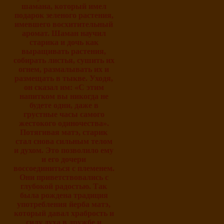
шамана, который имел
подарок зеленого растения,
имевшего восхитительный
аромат. Шаман научил
старика и дочь как
выращивать растения,
собирать листья, сушить их
огнем, размалывать их и
размещать в тыкве. Уходя,
он сказал им: «С этим
напитком вы никогда не
будете одни, даже в
грустные часы самого
жестокого одиночества».
Потягивая матэ, старик
стал снова сильным телом
и духом. Это позволило ему
и его дочери
воссоединиться с племенем.
Они приветствовались с
глубокой радостью. Так
была рождена традиция
употребления йерба матэ,
который давал храбрость и
силу духа в дружбе и