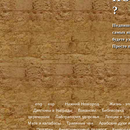
?
Подпиши
самых и
будете 
Просто 
.
.
eng
.
esp
.
.
Нижний Новгород
.
.
Жизнь - эт
Дипломы и Награды
.
Вакансии
.
Библиотека
.
церемонии
.
Лаборатория здоровья
.
Лекции и тр
Мате и калабасы
.
Травяные чаи
.
Арабские духи и
Подарки
.
Антистрессовый подарок
.
Корпора