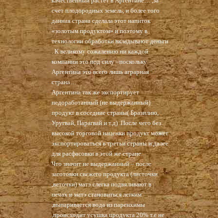
качественный растет в Аргентине… ,за
счет плодородных земель, и более того
данная страна сделала этот напиток
«золотым продуктом» и поэтому в
технологии обработки вкладывают деньги
. К великому сожалению ни каждой
компании это под силу –поскольку
Аргентина это всего лишь аграрная
страна…
Аргентина так же экспортирует
недоработанный (не выдержанный)
продукт в соседние страны( Бразилию,
Уругвай, Парагвай и т.д) .После чего без
высокой торговой наценки продукт может
экспортироваться в третьи страны и далее
для расфасовки в этой же стране.
Что значит не выдержанный – после
заготовки свежего продукта (листочки
,веточки) матэ слегка подвяливают в
печах и матэ становиться легким
,выпаривается вода из паренхимы
,происходит усушка продукта 20% т.е не