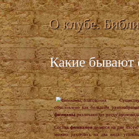
О клубе. Библи
Какие бывают 
Сущест
обусловлено как большим разнообрази
фимиамы
различают по месту производс
Состав
фимиамов
делится на две части:
можно разделить на два вида: угольн