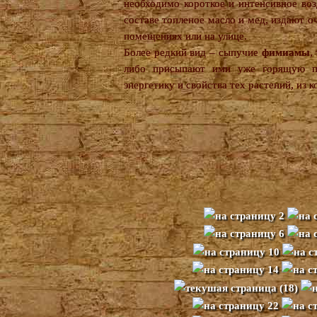
необходимо короткое и интенсивное во
составе топленое масло и мед, издают о
помещениях или на улице.
Более редкий вид – сыпучие
фимиамы
,
либо присыпают ими уже горящую па
энергетику и свойства тех растений, из 