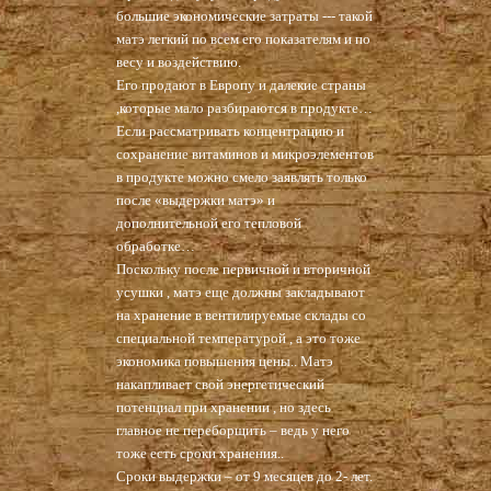
большие экономические затраты --- такой
матэ легкий по всем его показателям и по
весу и воздействию.
Его продают в Европу и далекие страны
,которые мало разбираются в продукте…
Если рассматривать концентрацию и
сохранение витаминов и микроэлементов
в продукте можно смело заявлять только
после «выдержки матэ» и
дополнительной его тепловой
обработке…
Поскольку после первичной и вторичной
усушки , матэ еще должны закладывают
на хранение в вентилируемые склады со
специальной температурой , а это тоже
экономика повышения цены.. Матэ
накапливает свой энергетический
потенциал при хранении , но здесь
главное не переборщить – ведь у него
тоже есть сроки хранения..
Сроки выдержки – от 9 месяцев до 2- лет.