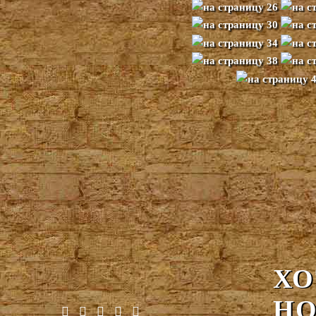
ХО
НО