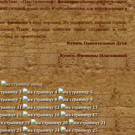
здействие. «Пластилиновые»
фимиамы
обычно имеют в своем
чень сильный яркий запах и предназначены для использования в
 т.е.
фимиамы
в виде порошка. Их поджигают, насыпая горкой,
лочку. Такие порошки наиболее полно сохраняют в себе
которых их приготовили.
Купить Ориентальные Духи
Купить Фимиамы (благовония)