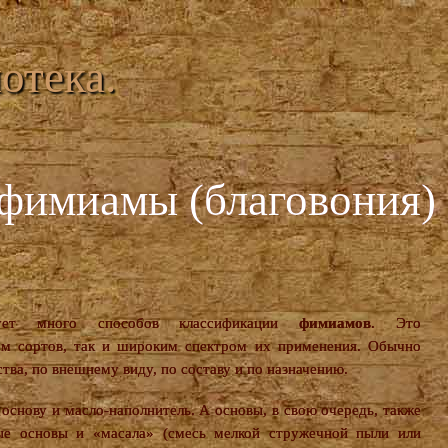
отека.
фимиамы (благовония)
вует много способов классификации
фимиамов
. Это
ем сортов, так и широким спектром их применения. Обычно
тва, по внешнему виду, по составу и по назначению.
 основу и масло-наполнитель. А основы, в свою очередь, также
ые основы и «масала» (смесь мелкой стружечной пыли или