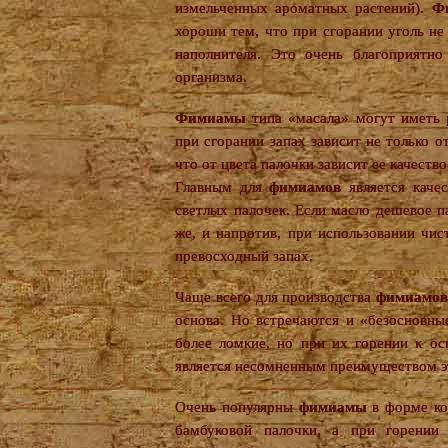
измельченных ароматных растений).
Ф
хороши тем, что при сгорании уголь не 
наполнителя. Это очень благоприятно
организма.
Фимиамы
типа «масала» могут иметь р
при сгорании запах зависит не только о
что от цвета палочки зависит ее качеств
Главным для
фимиамов
является качес
светлых палочек. Если масло дешевое 
же, и напротив, при использовании чи
превосходный запах.
Чаще всего для производства
фимиамов
основа. Но встречаются и «безосновн
более ломкие, но при их горении к ос
является несомненным преимуществом 
Очень популярны
фимиамы
в форме ко
бамбуковой палочки, а при горении