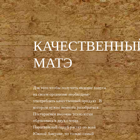
КАЧЕСТВЕННЫ
МАТЭ
Для того чтобы получить явление тонуса
на своем организме необходимо
употреблять качественный продукт . В
котором нужно немного разобраться…
Постараемся высокие технологии
обрисовать в двух словах..
Парагвайский падуб растет по всей
Южной Америке, но только самый