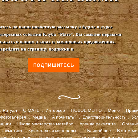
тесь на наши новостную рассылку и будьте в курсе
нтересных событий Клуба "Матэ". Вы самыми первыми
узнавать о наших планах и заманчивых предложениях.
перейдите на страницу подписки и
ПОДПИШИТЕСЬ
о Ритуал
.
О МАТЕ
.
Интерьер
.
НОВОЕ МЕНЮ
.
Меню
.
Прав
Фотогалерея
.
Медиа
.
А почитать?
.
Благотворительность
.
Ус
енинги
.
Школа мастерства матейро
.
Аренда реквизита
.
Органи
 косметика
.
Кристаллы и минералы
.
.
Ближайшее
.
В этом ме
тивный подарок
.
Деловой подарок
.
Экзотический подарок
.
Кос