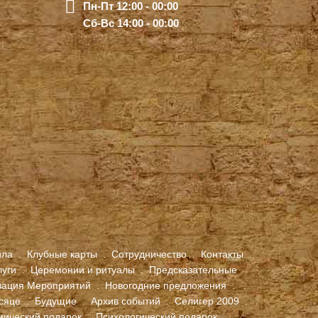
Пн-Пт 12:00 - 00:00
Сб-Вс 14:00 - 00:00
ила
.
Клубные карты
.
Сотрудничество
.
Контакты
.
луги
.
Церемонии и ритуалы
.
Предсказательные
зация Мероприятий
.
Новогодние предложения
.
.
сяце
.
Будущие
.
Архив событий
.
Селигер 2009
.
мический подарок
.
Психологический подарок
.