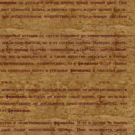
имиамы
на угольной основе имеют яркий черный цвет. Они
дает примесей запаха, и палочка строго издает аромат масла-
 при избирательном воздействии на определенные системы
азличные оттенки от светло-бежевого до темно-коричневого,
т масла-наполнителя, но и от состава основы. Неверно думать,
о, и что черные палочки – химические, а светлые – натуральные.
тво масла-наполнителя, а также качество «масалы» в случае
парфюмированное, «химическое», то и
фимиамы
будут такими
стых природных масел и угольные
фимиамы
и «масала» дают
используют тонкую бамбуковую щепку, на которую наносится
ые»
фимиамы
, которые не имеют такой щепки. Они несколько
новному запаху не добавляется запах горящего бамбука, что
этих
фимиамов
.
нусов и «пластилиновые»
фимиамы
. И те и другие не имеют
 дают более интенсивный аромат. Ими пользуются, когда