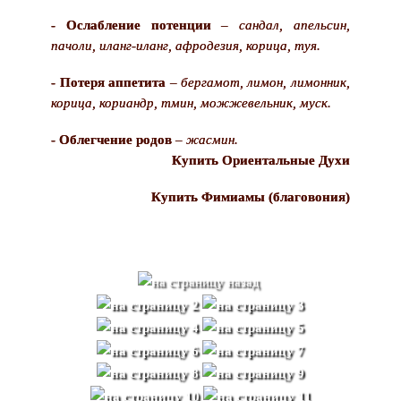
- Ослабление потенции
–
сандал, апельсин,
пачоли, иланг-иланг, афродезия, корица, туя.
- Потеря аппетита
–
бергамот, лимон, лимонник,
корица, кориандр, тмин, можжевельник, муск.
- Облегчение родов
–
жасмин.
Купить Ориентальные Духи
Купить Фимиамы (благовония)