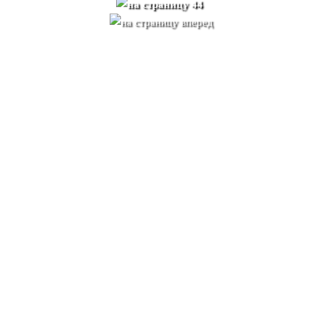
ЕСЛИ ТРАДИЦИИ У НАПИТКА МАТЕ ?
На больших приемах с участием малознакомых людей каждому
подается отдельная маленькая тыква с трубочкой. А в кругу семьи и
близких друзей принято заваривать общий калабас. Кто-то один
берет на себя функции заварщика мате — себадора, он же первый
снимает пробу и, если качеством удовлетворен, передает тыкву по
кругу. Себадор должен вовремя подливать в калабас воду. Он же
решает, когда заварку пора менять.
Часто иностранцам манера потягивать напиток через общую
бомбилью кажется негигиеничной, и они норовят прийти в гости со
своей трубочкой. Но для аргентинцев этот обычай как никакой