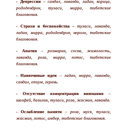
- Депрессии
–
сандал, лаванда, ладан, корица,
рододендрон, туласи, мирра, тибетские
благовония.
- Страхи и беспокойства
–
туласи, лаванда,
ладан, мирра, рододендрон, нероли, тибетские
благовония.
- Апатия
–
розмарин, сосна, жимолость,
лаванда, роза, мирра, лотос, тибетские
благовония.
- Навязчивые идеи
–
ладан, мирра, лаванда,
сандал, опиум, герань.
- Отсутствие концентрации внимания
–
шалфей, базилик, туласи, роза, жасмин, лаванда.
- Ослабление памяти
–
роза, муск, туласи,
жасмин, лотос, амбер, тибетские благовония.