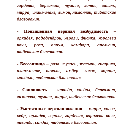
гардения, бергамот, туласи, лотос, ваниль,
мирра, иланг-иланг, лимон, лимонник, тибетские
благовония.
- Повышенная нервная возбудимость
–
орхидея, рододендрон, нероли, фиалка, королева
ночи, роза, опиум, камфора, апельсин,
тибетские благовония.
- Бессонница
–
роза, туласи, жасмин, гиацинт,
иланг-иланг, пачоли, амбер, кокос, корица,
миндаль, тибетские благовония
- Сонливость
–
лаванда, сандал, бергамот,
лимонник, туласи, мирра, тибетские благовония.
- Умственные перенапряжения
–
мирра, сосна,
кедр, орхидея, нероли, гардения, королева ночи,
лаванда, сандал, тибетские благовония.