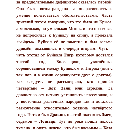
за предполагаемым дефицитом оказалась первой.
Она была вознаграждена за оперативность и
умение пользоваться обстоятельствами. Часть
зрителей потом говорила, что это была не Крыса,
а маленькая, но умненькая Мышь, и что она вовсе
не попросилась к Буйволу на спину, а проехала
«зайцем». Буйвол её не заметил и был весьма
удивлён, оказавшись в очереди вторым. Чуть –
чуть отстал от Буйвола
Тигр
, которому достался
третий год. Болельщики, увлечённые
соревнованием между Буйволом и Тигром (они с
тех пор и в жизни соревнуются друг с другом),
как следует, не рассмотрели, кто пришёл
четвёртым –
Кот, Заяц или Кролик
. За
давностью лет истину установить невозможно, и
у восточных различных народов так и осталось
разночтение относительно хозяина четвёртого
года. Пятым был
Дракон
, шестой оказалась
Змея
,
седьмой –
Лошадь
. Тут по реке пошла полоса
тумана, и опять неясно, кто был восьмым –
Коза