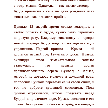
объясняющие, почему 12-летний цикл начинается
с года мыши. Однажды – так гласит легенда, –
Будда пригласил к себе на день рождения всех
животных, какие захотят прийти.
Пришло 12 зверей: время стояло холодное, а
чтобы попасть к Будде, нужно было переплыть
широкую реку. Каждому животному в порядке
живой очереди Будда подарил по одному году
управления. Первой пришла -
Крыса
– ей
достался первый год 12-летнего цикла. Правда,
очевидцы этого замечательного заплыва
утверждают, что первым достиг
противоположного берега
Буйвол
, а Крыса,
которой не хотелось мокнуть в холодной воде,
попросила Буйвола перевезти её на своей спине, и
тот по доброте душевной согласился. Пока
буйвол отряхивался, чтобы предстать перед
Буддой в приличном виде, Крыса, соскочив с его
спины, быстренько побежала вперёд, и в очереди