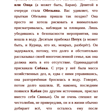
или Овца
(а может быть, Баран). Девятой в
очереди стала
Обезьяна
. Вас удивляет, что
прыткая Обезьяна пришла так поздно? Она
просто не хотела рисковать и внимательно
присматривалась, наблюдая за пловцами. Лишь
убедившись в безопасности мероприятия, она
вошла в воду. Десятым прибежал
Петух
(а может
быть, и Курица, кто их, мокрых, разберёт). Он
задержался, потому, что долго и обстоятельно
рассказывал своей многочисленной семье, как она
должна жить в его отсутствие. Одиннадцатой
прискакала
Собака
. С утра у неё была масса
хозяйственных дел, и, едва с ними управившись,
она разгорячённая бросилась в воду. Говорят,
потом долго кашляла. И, наконец, последним
появился
Кабан
(по другим источникам, прислал
вместо себя Свинью). Он не очень спешил: не
честолюбив, не привередлив, он и в жизни обычно
добирает всё, что осталось ему после