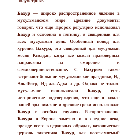
полуострове.
Бахур
— широко распространенное явление в
мусульманском мире. Древние документы
говорят, что еще Пророк регулярно использовал
Бахур
и особенно в пятницу, в священный для
всех мусульман день. Особенный повод для
курения
Бахура
, это священный для мусульман
месяц Рамадан, когда все мысли правоверных
направлены на смирение и
самосовершенствование. С
Бахуром
также
встречают большие мусульманские праздники, Ид
Аль-Фитр, Ид аль-Адха и др. Однако не только
мусульмане использовали
Бахур
, есть
исторические подтверждения, что еще в начале
нашей эры римляне и древние греки использовали
Бахур
в особых случаях. Распространение
Бахура
в Европе заметно и в средние века,
прежде всего в церковных обрядах, католическая
церковь закрепила
Бахур
, как неотъемлемый