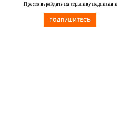
Просто перейдите на страницу подписки и
ПОДПИШИТЕСЬ
+7 (495) 952-00-46
Москва, ул. Лестева, 19/2
Пн-Пт 12:00 - 00:00
Сб-Вс 14:00 - 00:00