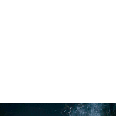
Лимы. Эта находка явно говорит нам о том, что напиток из йербы
был известен и в инкской империи. Да и само слово мате
перуанского происхождения. Оно принадлежало индейцам кечуа,
государственно-образующему народу могущественной инкской
империи. Язык кечуа из-за присущего ему богатства стал
официальным языком во всей империи инков. Мате (или матэ) –
кастильский вариант слова Mati на языке индейцев кечуа
первоначально оно означало стакан или сосуд для питья. Это слово
было введено в обиход испанцами для обозначения тыквы.
Впоследствии, перейдя с емкости на содержимое, слово мате стало
также обозначать напиток из йербы.