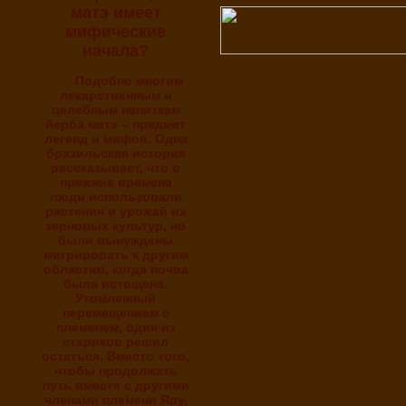
матэ имеет
мифические
начала?
Подобно многим
лекарственным и
целебным напиткам
йерба матэ – предмет
легенд и мифов. Одна
бразильская история
рассказывает, что в
прежние времена
люди использовали
растения и урожай их
зерновых культур, но
были вынуждены
мигрировать к другим
областям, когда почва
была истощена.
Утомленный
перемещением с
племенем, один из
стариков решил
остаться. Вместо того,
чтобы продолжать
путь вместе с другими
членами племени Яру,