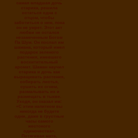
самая младшая дочь
старика, решила
остаться одна с
отцом, чтобы
заботиться о нем, пока
он не умрет. Этот акт
любви не остался
незамеченным Богом
Па Шум. Он послал им
шамана, который имел
подарок зеленого
растения, имевшего
восхитительный
аромат. Шаман научил
старика и дочь как
выращивать растения,
собирать листья,
сушить их огнем,
размалывать их и
размещать в тыкве.
Уходя, он сказал им:
«С этим напитком вы
никогда не будете
одни, даже в грустные
часы самого
жестокого
одиночества».
Потягивая матэ,