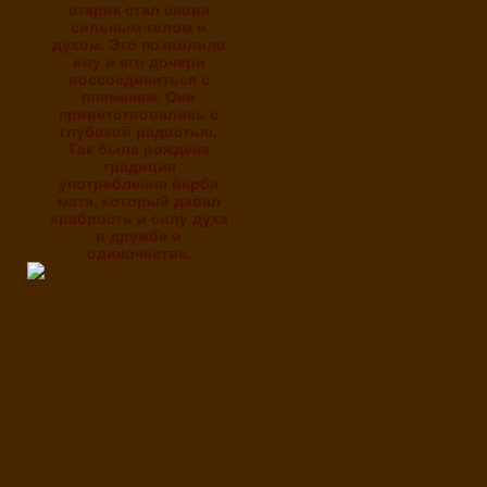
старик стал снова
сильным телом и
духом. Это позволило
ему и его дочери
воссоединиться с
племенем. Они
приветствовались с
глубокой радостью.
Так была рождена
традиция
употребления йерба
матэ, который давал
храбрость и силу духа
в дружбе и
одиночестве.