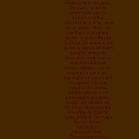
самая младшая дочь
старика, решила
остаться одна с
отцом, чтобы
заботиться о нем, пока
он не умрет. Этот акт
любви не остался
незамеченным Богом
Па Шум. Он послал им
шамана, который имел
подарок зеленого
растения, имевшего
восхитительный
аромат. Шаман научил
старика и дочь как
выращивать растения,
собирать листья,
сушить их огнем,
размалывать их и
размещать в тыкве.
Уходя, он сказал им:
«С этим напитком вы
никогда не будете
одни, даже в грустные
часы самого
жестокого
одиночества».
Потягивая матэ,