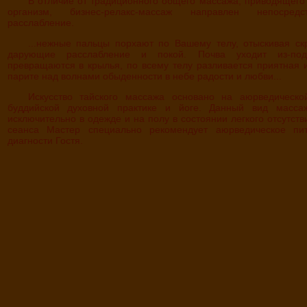
В отличие от традиционного общего массажа, приводящего в тонус весь
организм, бизнес-релакс-массаж направлен непосред
расслабление.
...нежные пальцы порхают по Вашему телу, отыскивая скрытые точки,
дарующие расслабление и покой. Почва уходит из-под
превращаются в крылья, по всему телу разливается приятная 
парите над волнами обыденности в небе радости и любви...
Искусство тайского массажа основано на аюрведической медицине,
буддийской духовной практике и йоге. Данный вид масса
исключительно в одежде и на полу в состоянии легкого отсутств
сеанса Мастер специально рекомендует аюрведическое пи
диагности Гостя.