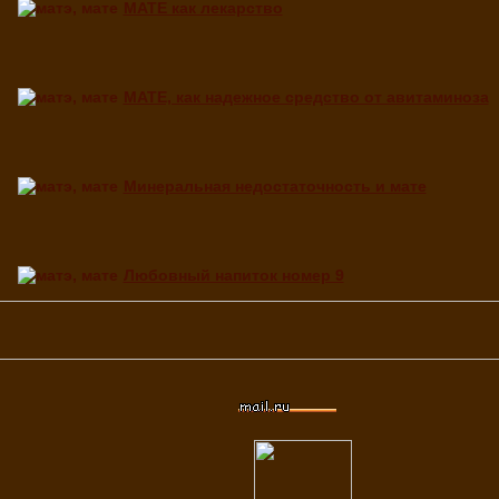
МАТЕ как лекарство
МАТЕ, как надежное средство от авитаминоза
Минеральная недостаточность и мате
Любовный напиток номер 9