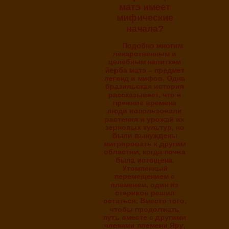
матэ имеет
мифические
начала?
Подобно многим
лекарственным и
целебным напиткам
йерба матэ – предмет
легенд и мифов. Одна
бразильская история
рассказывает, что в
прежние времена
люди использовали
растения и урожай их
зерновых культур, но
были вынуждены
мигрировать к другим
областям, когда почва
была истощена.
Утомленный
перемещением с
племенем, один из
стариков решил
остаться. Вместо того,
чтобы продолжать
путь вместе с другими
членами племени Яру,