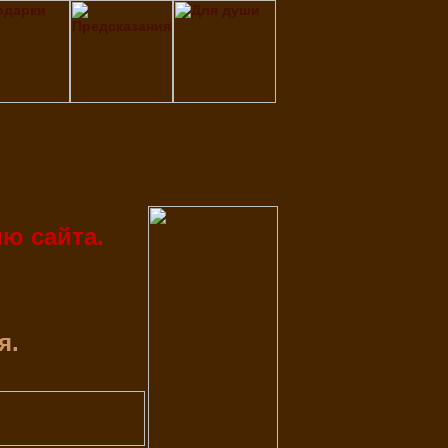
ю сайта.
я.