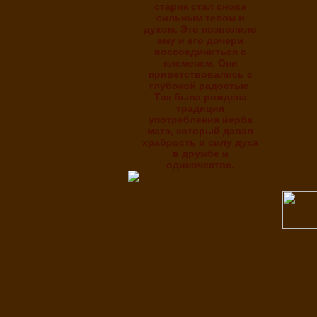
старик стал снова
сильным телом и
духом. Это позволило
ему и его дочери
воссоединиться с
племенем. Они
приветствовались с
глубокой радостью.
Так была рождена
традиция
употребления йерба
матэ, который давал
храбрость и силу духа
в дружбе и
одиночестве.