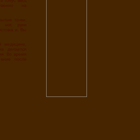
ственно на
 ног, руки
истома и, Вы
жа делается
ия. Во время
тание после