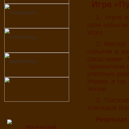
Игра «П
ПОДПИСКА
1. Игрок выбирает предстоящее, важное для
себя событие 
итоге.
КОНТАКТЫ
2. Мастер вместе с Игроком участвует в этом
событии в ка
средствами 
МИНЕРАЛЫ
гармоничное с
ответные реа
Игрока, а так
Жизни.
3. Постсобытийный анализ (возможен в виде
Ключевой Игры
Результат:
Магический