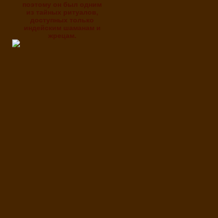
поэтому он был одним
из тайных ритуалов,
доступных только
индейским шаманам и
жрецам.