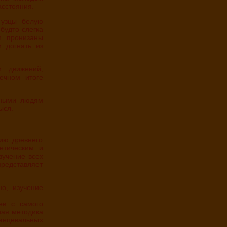
сстояния.
будто слегка
и пронизаны
и догнать из
ечном итоге
ысл.
тетическим и
зучение всех
представляет
ев с самого
ная методика
анцевальных