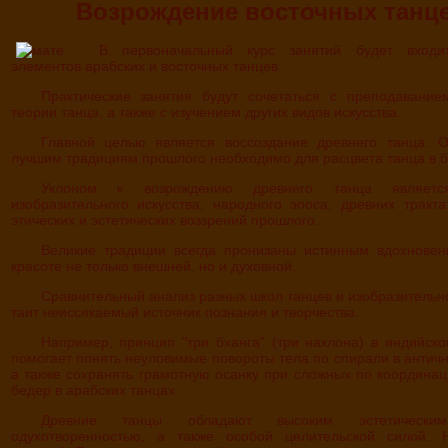
Возрождение восточных танц
В первоначальный курс занятий будет входить изучение
элементов арабских и восточных танцев.
Практические занятия будут сочетаться с преподаванием истории и
теории танца, а также с изучением других видов искусства.
Главной целью является воссоздание древнего танца. Обращение к
лучшим традициям прошлого необходимо для расцвета танца в 
Уклоном к возрождению древнего танца является изучение
изобразительного искусства, народного эпоса, древних тракта
этических и эстетических воззрений прошлого.
Великие традиции всегда пронизаны истинным вдохновением, тягой к
красоте не только внешней, но и духовной.
Сравнительный анализ разных школ танцев и изобразительного искусства
таит неиссякаемый источник познания и творчества.
Например, принцип "три бханга" (три наклона) в индийской скульптуре
помогает понять неуловимые повороты тела по спирали в античн
а также сохранять грамотную осанку при сложных по координа
бедер в арабских танцах.
Древние танцы обладают высоким эстетическим уровнем,
одухотворенностью, а также особой целительской силой. 