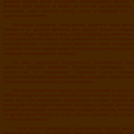
древней Греции врачи настойчиво рекомендовали занятия 
лечения ряда недугов. В Индии до сих пор распространено 
девчонкам очень полезны танцы, чтобы в будущем они с
здоровыми матерями.
Основным признаком совершенства древнего танца являлась походка.
Человек в те далекие времена был гораздо ближе к приро
ногами он будто обнимал землю, а земля дарила ему живительн
и в упругой поступи всегда была возможность взлететь в легком
быстрой походке - полубеге почти скользил по земле. Сохранил
о бегунах, которые преодолевали большие расстояния со скорос
недоступна современному человеку.
На заре зарождения классического европейского балета походке
уделялось большое внимание. Постепенно утрачивалась ест
многих па, и современные балерины часто страда
профессиональными заболеваниями ног, суставов, позвоночника
большинство из них не могут стать матерями.
Как естественна была грация, осанка и походка у людей в прошлом! В
русских народных сказаниях воспета и ярко описана походка кр
наши дни еще сохранилась удивительная походка, которой в
полуконевого цыганского племени "Банджара" в Индии. Это плем
древней цивилизации человечества и владеет тайными знаниям
от других цыган Европы и Азии, обычно гонимых, это племя
считается священным.
В окрестностях Хайдерабада счастливчикам изредка удается созерцать
сказочную картину. По обычаям этого племени большая гру