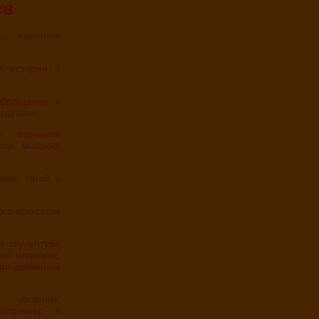
ев
будущем.
тов, высоких
ой пластике,
ции движений
Например, в