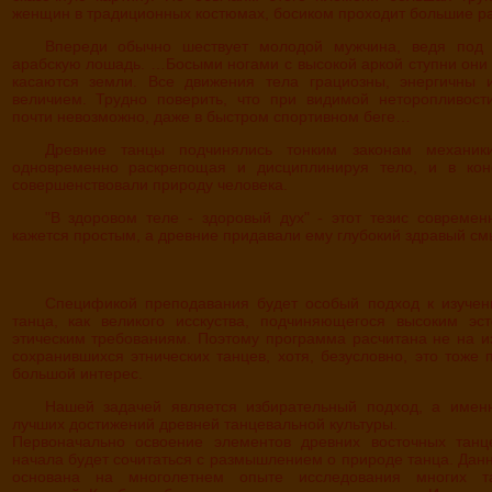
женщин в традиционных костюмах, босиком проходит большие ра
Впереди обычно шествует молодой мужчина, ведя под узцы белую
арабскую лошадь. …Босыми ногами с высокой аркой ступни они 
касаются земли. Все движения тела грациозны, энергичны 
величием. Трудно поверить, что при видимой неторопливост
почти невозможно, даже в быстром спортивном беге…
Древние танцы подчинялись тонким законам механики движений,
одновременно раскрепощая и дисциплинируя тело, и в кон
совершенствовали природу человека.
"В здоровом теле - здоровый дух" - этот тезис современными людям
кажется простым, а древние придавали ему глубокий здравый см
Спецификой преподавания будет особый подход к изучению древнего
танца, как великого исскуства, подчиняющегося высоким эс
этическим требованиям. Поэтому программа расчитана не на и
сохранившихся этнических танцев, хотя, безусловно, это тоже 
большой интерес.
Нашей задачей является избирательный подход, а именно, изучение
лучших достижений древней танцевальной культуры.
Первоначально освоение элементов древних восточных танц
начала будет сочитаться с размышлением о природе танца. Дан
основана на многолетнем опыте исследования многих т