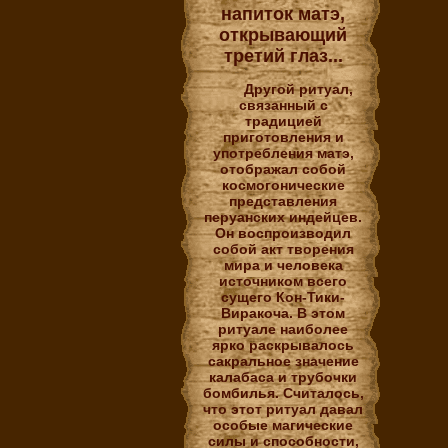
напиток матэ,
открывающий
третий глаз...
Другой ритуал,
связанный с
традицией
приготовления и
употребления матэ,
отображал собой
космогонические
представления
перуанских индейцев.
Он воспроизводил
собой акт творения
мира и человека
источником всего
сущего Кон-Тики-
Виракоча. В этом
ритуале наиболее
ярко раскрывалось
сакральное значение
калабаса и трубочки
бомбилья. Считалось,
что этот ритуал давал
особые магические
силы и способности,