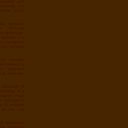
танцами для
мнение, что
могли стать
де. …Босыми
ые вибрации,
 прыжке, а в
ись предания
тью, которая
ественность
ют многими
 и, конечно,
асавицы. И в
ладеют люди
я восходит к
и. В отличии
 до сих пор
ппа молодых