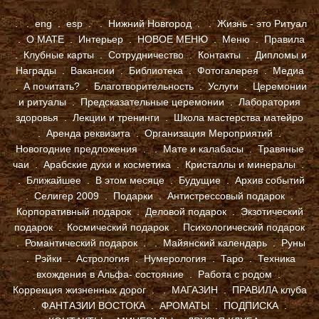
.
.
eng
.
esp
.
.
Нижний Новгород
.
.
Жизнь - это Ритуал
.
О МАТЕ
.
Интерьер
.
НОВОЕ МЕНЮ
.
Меню
.
Правила
.
Клубные карты
.
Сотрудничество
.
Контакты
.
Дипломы и
Награды
.
Вакансии
.
Библиотека
.
Фотогалерея
.
Медиа
.
А почитать?
.
Благотворительность
.
Услуги
.
Церемонии
и ритуалы
.
Предсказательные церемонии
.
Лаборатория
здоровья
.
Лекции и тренинги
.
Школа мастерства матейро
.
Аренда реквизита
.
Организация Мероприятий
.
Новогодние предложения
.
.
Мате и калабасы
.
Травяные
чаи
.
Арабские духи и косметика
.
Кристаллы и минералы
.
.
Ближайшее
.
В этом месяце
.
Будущие
.
Архив событий
.
Селигер 2009
.
Подарки
.
Антистрессовый подарок
.
Корпоративный подарок
.
Деловой подарок
.
Экзотический
подарок
.
Космический подарок
.
Психологический подарок
.
Романтический подарок
.
.
Майянский календарь
.
Руны
.
Рэйки
.
Астрология
.
Нумерология
.
Таро
.
Техника
вхождения в Альфа- состояние
.
Работа с родом
.
Коррекция жизненных дорог
. .
МАГАЗИН
.
ПРАВИЛА клуба
.
ФАНТАЗИИ ВОСТОКА
.
АРОМАТЫ
.
ПОДПИСКА
.