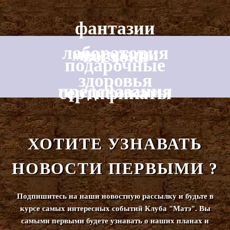
фантазии
лаборатория
минералы
востока
подарочные
здоровья
предсказания
сертификаты
ХОТИТЕ УЗНАВАТЬ
НОВОСТИ ПЕРВЫМИ ?
Подпишитесь на наши новостную рассылку и будьте в
курсе самых интересных событий Клуба "Матэ". Вы
самыми первыми будете узнавать о наших планах и