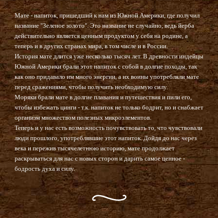
Мате - напиток, пришедший к нам из Южной Америки, где получил
название "Зеленое золото". Это название не случайно, ведь йерба
действительно является ценным продуктом у себя на родине, а
теперь и в других странах мира, в том числе и в России.
История мате длится уже несколько тысяч лет. В древности индейцы
Южной Америки брали этот напиток с собой в долгие походы, так
как оно придавало им много энергии, а их воины употребляли мате
перед сражениями, чтобы получить необходимую силу.
Моряки брали мате в долгие плавания и путешествия и пили его,
чтобы избежать цинги - т.к. напиток не только бодрит, но и снабжает
организм множеством полезных микроэлементов.
Теперь и у нас есть возможность почувствовать то, что чувствовали
люди прошлого, употреблявшие этот напиток. Дойдя до нас через
века и пережив тысячелетнюю историю, мате продолжает
раскрываться для нас с новых сторон и дарить самое ценное -
бодрость духа и силу.