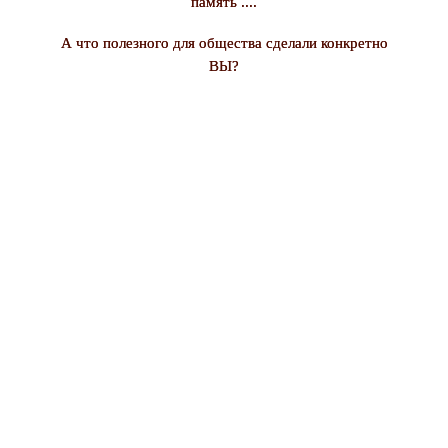
память ....
А что полезного для общества сделали конкретно
ВЫ?
Магический напиток
матэ, открывающий
третий глаз...