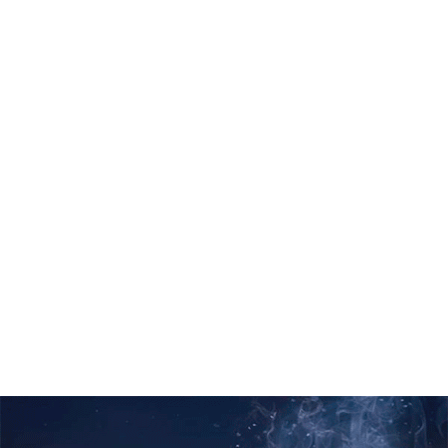
Другой ритуал, связанный с традицией приготовления и
употребления матэ, отображал собой космогонические
представления перуанских индейцев. Он воспроизводил собой акт
творения мира и человека источником всего сущего Кон-Тики-
Виракоча. В этом ритуале наиболее ярко раскрывалось сакральное
значение калабаса и трубочки бомбилья. Считалось, что этот ритуал
давал особые магические силы и способности, поэтому он был
одним из тайных ритуалов, доступных только индейским шаманам и
жрецам.