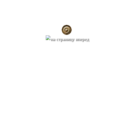
Какой матэ выбрать
Зеленый матэ - имеет цвет исключительно темно-зеленый, выглядит
как мелко порезанная только что скошенная трава, просушивается
естественным способом без каких либо дополнительных обработок.
При естественной сушке сохраняется цвет листьев, но существует
вероятность быстрого перехода самого ценного вещества матэина в