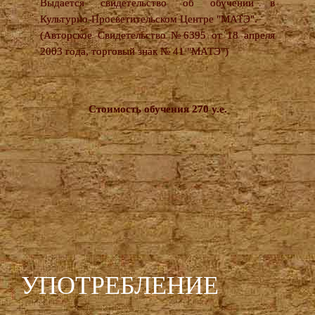
Выдается свидетельство об обучении в
Культурно-Просветительском Центре "МАТЭ".
(Авторское Свидетельство №6395 от 18 апреля
2003 года, торговый знак № 41 "МАТЭ")
Стоимость обучения 270 у.е.
УПОТРЕБЛЕНИЕ