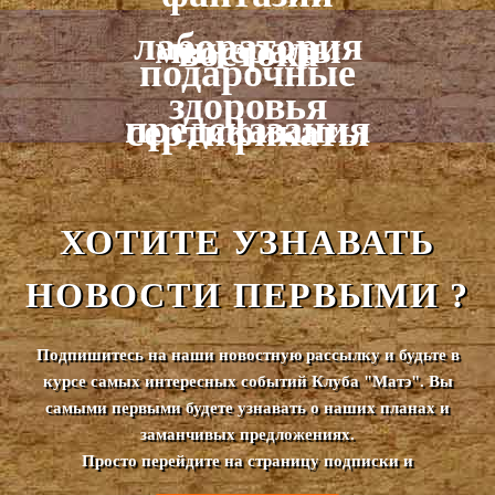
лаборатория
минералы
востока
подарочные
здоровья
предсказания
сертификаты
ХОТИТЕ УЗНАВАТЬ
НОВОСТИ ПЕРВЫМИ ?
Подпишитесь на наши новостную рассылку и будьте в
курсе самых интересных событий Клуба "Матэ". Вы
самыми первыми будете узнавать о наших планах и
заманчивых предложениях.
Просто перейдите на страницу подписки и