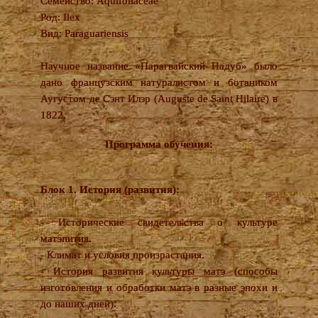
Семейство: Aquifoliaceae
Род: Ilex
Вид: Paraguariensis
Научное название «Парагвайский Падуб» было
дано французским натуралистом и ботаником
Аугустом де Сэнт Илэр (Auguste de Saint Hilaire) в
1822.
Программа обучения:
Блок 1. История (развития):
- Исторические свидетельства о культуре
матэпития.
- Климат и условия произрастания.
- История развития культуры матэ (способы
изготовления и обработки матэ в разные эпохи и
до наших дней).