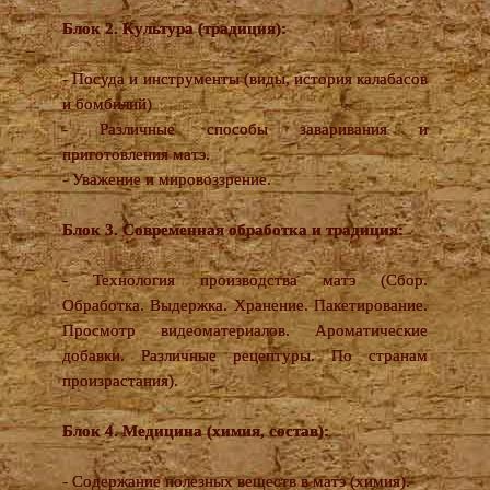
Блок 2. Культура (традиция):
- Посуда и инструменты (виды, история калабасов
и бомбилий)
- Различные способы заваривания и
приготовления матэ.
- Уважение и мировоззрение.
Блок 3. Современная обработка и традиция:
- Технология производства матэ (Сбор.
Обработка. Выдержка. Хранение. Пакетирование.
Просмотр видеоматериалов. Ароматические
добавки. Различные рецептуры. По странам
произрастания).
Блок 4. Медицина (химия, состав):
- Содержание полезных веществ в матэ (химия).