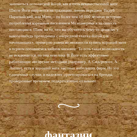
заниматься непонятной йогой, как и пить некачественный мате.
Школа Йоги опирается на традицию, линию передачи. Падуб
Парагвайский, или Мате, – на более чем 10 000 летнюю историю
потребления коренным населением Мезоамерики и на совесть
поставщиков. Шанс на то, что вы обучитесь чему-то ценному у
какого-нибудь проходимца с очередной «хатха-йогой для
начинающих», примерно равны возможности купить хороший мате
в первом попавшемся чайном магазине. То есть такая возможность
не исключается, но она невелика. В Йоге есть эффективно
работающие авторские методики (например, А. Сидерского, А.
Лаппы), есть и хороший мате частных небольших фирм. Но это
единичные случаи, и надежнее ориентироваться на бренды,
проверенные временем, подкрепленные отзывами.
фантазии