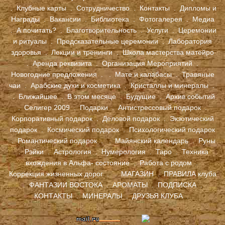
.
Клубные карты
.
Сотрудничество
.
Контакты
.
Дипломы и
Награды
.
Вакансии
.
Библиотека
.
Фотогалерея
.
Медиа
.
А почитать?
.
Благотворительность
.
Услуги
.
Церемонии
и ритуалы
.
Предсказательные церемонии
.
Лаборатория
здоровья
.
Лекции и тренинги
.
Школа мастерства матейро
.
Аренда реквизита
.
Организация Мероприятий
.
Новогодние предложения
.
.
Мате и калабасы
.
Травяные
чаи
.
Арабские духи и косметика
.
Кристаллы и минералы
.
.
Ближайшее
.
В этом месяце
.
Будущие
.
Архив событий
.
Селигер 2009
.
Подарки
.
Антистрессовый подарок
.
Корпоративный подарок
.
Деловой подарок
.
Экзотический
подарок
.
Космический подарок
.
Психологический подарок
.
Романтический подарок
.
.
Майянский календарь
.
Руны
.
Рэйки
.
Астрология
.
Нумерология
.
Таро
.
Техника
вхождения в Альфа- состояние
.
Работа с родом
.
Коррекция жизненных дорог
. .
МАГАЗИН
.
ПРАВИЛА клуба
.
ФАНТАЗИИ ВОСТОКА
.
АРОМАТЫ
.
ПОДПИСКА
.
КОНТАКТЫ
.
МИНЕРАЛЫ
.
ДРУЗЬЯ КЛУБА
.