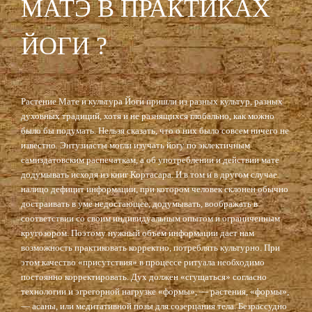
МАТЭ В ПРАКТИКАХ
ЙОГИ ?
Растение Мате и культура Йоги пришли из разных культур, разных
духовных традиций, хотя и не разнящихся глобально, как можно
было бы подумать. Нельзя сказать, что о них было совсем ничего не
известно. Энтузиасты могли изучать йогу по эклектичным
самиздатовским распечаткам, а об употреблении и действии мате
додумывать исходя из книг Кортасара. И в том и в другом случае
налицо дефицит информации, при котором человек склонен обычно
достраивать в уме недостающее, додумывать, воображать в
соответствии со своим индивидуальным опытом и ограниченным
кругозором. Поэтому нужный объем информации дает нам
возможность практиковать корректно, потреблять культурно. При
этом качество «присутствия» в процессе ритуала необходимо
постоянно корректировать. Дух должен «сгущаться» согласно
технологии и эгрегорной нагрузке «формы», — растения, «формы»,
— асаны, или медитативной позы для созерцания тела. Безрассудно