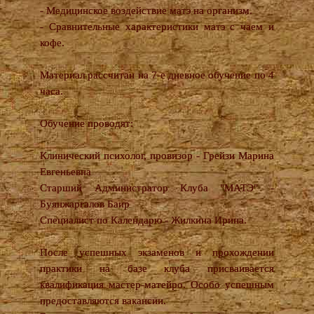
- Медицинское воздействие матэ на организм.
- Сравнительные характеристики матэ с чаем и
кофе.
Материал рассчитан на 7-е дневное обучение по 4
часа.
Обучение проводят:
Клинический психолог, провизор - Грейзи Марина
Евгеньевна
Старший Администратор Клуба "МАТЭ" -
Буянжаргалов Баир
Специалист по Календарю - Жилкина Ирина.
После успешных экзаменов и прохождении
практики на базе клуба присваивается
квалификация мастер-матейро. Особо успешным
предоставляются вакансии.