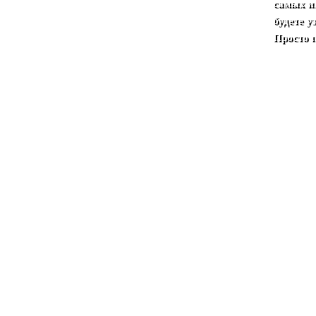
самых и
будете 
Просто 
.
.
eng
.
esp
.
.
Нижний Новгород
.
.
Жизнь - эт
Дипломы и Награды
.
Вакансии
.
Библиотека
.
церемонии
.
Лаборатория здоровья
.
Лекции и тр
Мате и калабасы
.
Травяные чаи
.
Арабские духи и
Подарки
.
Антистрессовый подарок
.
Корпора
Романтический подарок
.
.
Майянский календарь
Коррекция жизненных дорог
. .
МАГАЗИН
.
ПР