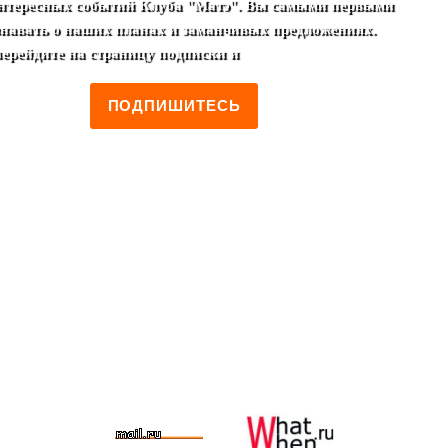
нтересных событий Клуба "Матэ". Вы самыми первыми
узнавать о наших планах и заманчивых предложениях.
перейдите на страницу подписки и
ПОДПИШИТЕСЬ
о Ритуал
.
О МАТЕ
.
Интерьер
.
НОВОЕ МЕНЮ
.
Меню
.
Прав
Фотогалерея
.
Медиа
.
А почитать?
.
Благотворительность
.
Ус
енинги
.
Школа мастерства матейро
.
Аренда реквизита
.
Органи
 косметика
.
Кристаллы и минералы
.
.
Ближайшее
.
В этом ме
тивный подарок
.
Деловой подарок
.
Экзотический подарок
.
Кос
.
Руны
.
Рэйки
.
Астрология
.
Нумерология
.
Таро
.
Техника 
АВИЛА клуба
.
ФАНТАЗИИ ВОСТОКА
.
АРОМАТЫ
.
ПОДПИСКА