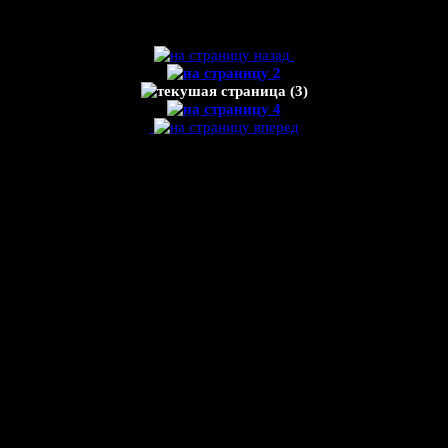
ЕСЛИ ТРАДИЦИИ ПИТИЯ МАТЕ?
Из высушенной тыквы получался сосуд — калебас, на внешние стенки
которого наносили причудливые узоры. Позже емкости для мате стали
делать из дерева или металла, но и по сей день именно тыквенные
калебасы считают самыми лучшими — ведь они обеспечивают
нужную температуру при заваривании напитка и сохраняют его
вкусовые достоинства. Мате пьют через специальную соломинку —
бомбилью, прямую или изогнутую, с обязательным мундштуком в
верхней части. Нижняя часть бомбильи снабжена ситечком с
крошечными отверстиями. Делают такие соломинки обычно из