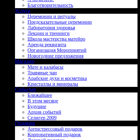
Благотворительность
Услуги
Церемонии и ритуалы
Предсказательные церемонии
Лаборатория здоровья
Лекции и тренинги
Школа мастерства матейро
Аренда реквизита
Организация Мероприятий
Новогодние предложения
Магазин
Мате и калабасы
Травяные чаи
Арабские духи и косметика
Кристаллы и минералы
События
Ближайшее
В этом месяце
Будущие
Архив событий
Селигер 2009
Подарки
Антистрессовый подарок
Корпоративный подарок