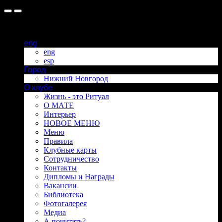
eng
eng
esp
Город
Нижний Новгород
О клубе
Жизнь - это Ритуал
О МАТЕ
Интерьер
НОВОЕ МЕНЮ
Меню
Правила
Клубные карты
Сотрудничество
Контакты
Дипломы и Награды
Вакансии
Библиотека
Фотогалерея
Медиа
А почитать?