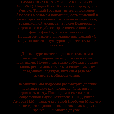
Global ORG SOCIAL VEDIC ART IN LIVES
(GOSVAL). Индия Штат Карнатака, город Удупи.
Учитель Танмай Госвами - является доктором
Аюрведы в седьмом поколении, совмещающий в
своей практике знания современной медицины,
традиционной Аюрведы, а также Ведическую
астрологию и глубокое практическое понимание
философии Ведических писаний.
Предлагаем вашему вниманию цикл лекций «С
миру по нитке» и культурно-просветительские
занятия.
Данный курс является просветительским и
знакомит с мировыми оздоровительными
практиками. Почему так важно соблюдать режим
питания, режим дня, следить за своими мыслями,
поведением, одеждой, питанием (еда это
лекарство), образом жизни.
На занятиях мы подробно рассмотрим древние
практики такие как : аюрведа, йога, цигун,
астрология, васту, Поговорим о светилах нашей
современной науки: Бехтерева Н. П., Доктор
Амосов Н.М.., узнаем кто такой Норбеков М.К., что
такое гравитационная гимнастика, как вернуть
зрение ….. и многое другое.