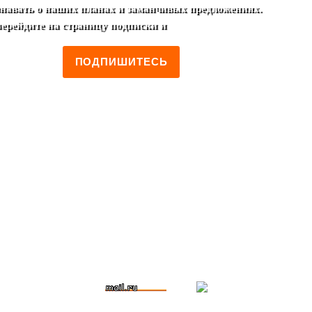
узнавать о наших планах и заманчивых предложениях.
перейдите на страницу подписки и
ПОДПИШИТЕСЬ
о Ритуал
.
О МАТЕ
.
Интерьер
.
НОВОЕ МЕНЮ
.
Меню
.
Прав
Фотогалерея
.
Медиа
.
А почитать?
.
Благотворительность
.
Ус
енинги
.
Школа мастерства матейро
.
Аренда реквизита
.
Органи
 косметика
.
Кристаллы и минералы
.
.
Ближайшее
.
В этом ме
тивный подарок
.
Деловой подарок
.
Экзотический подарок
.
Кос
.
Руны
.
Рэйки
.
Астрология
.
Нумерология
.
Таро
.
Техника 
АВИЛА клуба
.
ФАНТАЗИИ ВОСТОКА
.
АРОМАТЫ
.
ПОДПИСКА