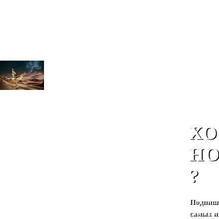
ХО
НО
?
Подпиши
самых и