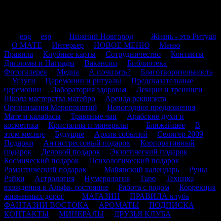
.
.
eng
.
esp
.
.
Нижний Новгород
.
.
Жизнь - это Ритуал
.
О МАТЕ
.
Интерьер
.
НОВОЕ МЕНЮ
.
Меню
.
Правила
.
Клубные карты
.
Сотрудничество
.
Контакты
.
Дипломы и Награды
.
Вакансии
.
Библиотека
.
Фотогалерея
.
Медиа
.
А почитать?
.
Благотворительность
.
Услуги
.
Церемонии и ритуалы
.
Предсказательные
церемонии
.
Лаборатория здоровья
.
Лекции и тренинги
.
Школа мастерства матейро
.
Аренда реквизита
.
Организация Мероприятий
.
Новогодние предложения
.
.
Мате и калабасы
.
Травяные чаи
.
Арабские духи и
косметика
.
Кристаллы и минералы
.
.
Ближайшее
.
В
этом месяце
.
Будущие
.
Архив событий
.
Селигер 2009
.
Подарки
.
Антистрессовый подарок
.
Корпоративный
подарок
.
Деловой подарок
.
Экзотический подарок
.
Космический подарок
.
Психологический подарок
.
Романтический подарок
.
.
Майянский календарь
.
Руны
.
Рэйки
.
Астрология
.
Нумерология
.
Таро
.
Техника
вхождения в Альфа- состояние
.
Работа с родом
.
Коррекция
жизненных дорог
. .
МАГАЗИН
.
ПРАВИЛА клуба
.
ФАНТАЗИИ ВОСТОКА
.
АРОМАТЫ
.
ПОДПИСКА
.
КОНТАКТЫ
.
МИНЕРАЛЫ
.
ДРУЗЬЯ КЛУБА
.