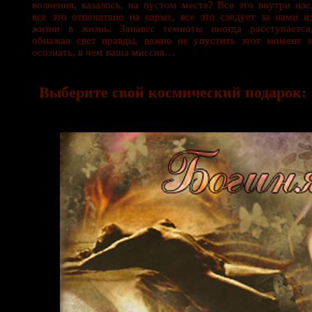
волнения, казалось, на пустом месте? Все это внутри нас
все это отпечатано на карме, все это следует за нами и
жизни в жизнь. Занавес темноты иногда расступается
обнажая свет правды, важно не упустить этот момент 
осознать, в чем ваша миссия…
Выберите свой космический подарок: