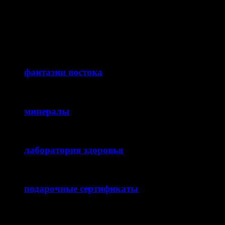
Германии и Англии делала фаянсовые и фарфоровые сосуды для мате.
фантазии востока
минералы
лаборатория здоровья
подарочные сертификаты