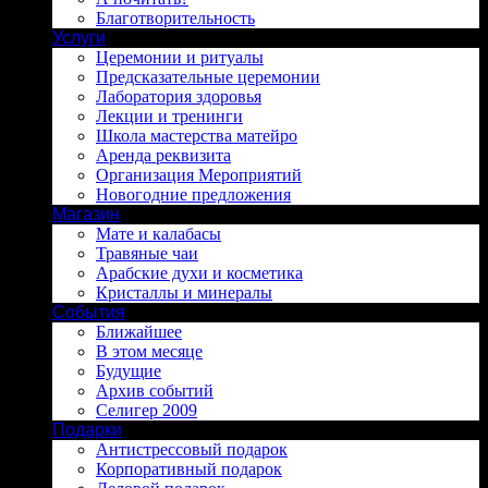
Благотворительность
Услуги
Церемонии и ритуалы
Предсказательные церемонии
Лаборатория здоровья
Лекции и тренинги
Школа мастерства матейро
Аренда реквизита
Организация Мероприятий
Новогодние предложения
Магазин
Мате и калабасы
Травяные чаи
Арабские духи и косметика
Кристаллы и минералы
События
Ближайшее
В этом месяце
Будущие
Архив событий
Селигер 2009
Подарки
Антистрессовый подарок
Корпоративный подарок