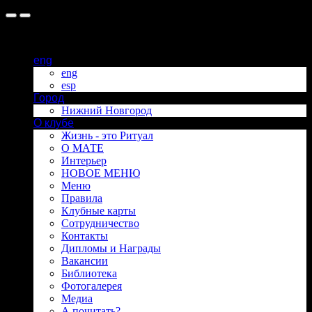
eng
eng
esp
Город
Нижний Новгород
О клубе
Жизнь - это Ритуал
О МАТЕ
Интерьер
НОВОЕ МЕНЮ
Меню
Правила
Клубные карты
Сотрудничество
Контакты
Дипломы и Награды
Вакансии
Библиотека
Фотогалерея
Медиа
А почитать?