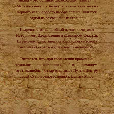
Индия – это большая философская «Книга», и
«Масала» - невероятно вкусное сочетание молока,
черного чая и особого набора специй, является
одной из ее священных страниц.
Издревня этот волшебный напиток считался
Источником Вдохновения и Эликсиром Счастья.
Церемония приготовления индийской «масалы»
наполнена скрытым глубоким символизмом.
Считается, что, при соблюдении правильной
технологии и в сочетании с особым пониманием,
этот волшебный отвар открывает Путь к Центру
своей Сути и одновременно к Центру Мира.