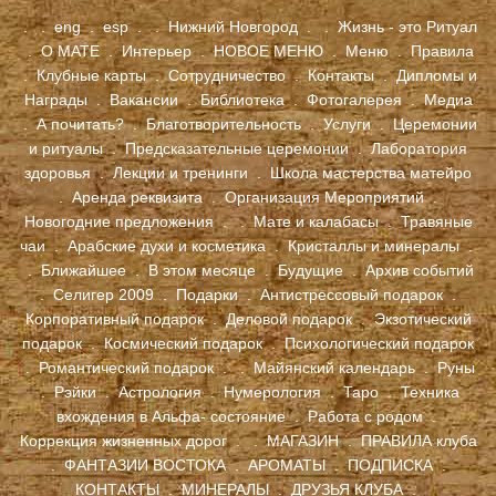
.
.
eng
.
esp
.
.
Нижний Новгород
.
.
Жизнь - это Ритуал
.
О МАТЕ
.
Интерьер
.
НОВОЕ МЕНЮ
.
Меню
.
Правила
.
Клубные карты
.
Сотрудничество
.
Контакты
.
Дипломы и
Награды
.
Вакансии
.
Библиотека
.
Фотогалерея
.
Медиа
.
А почитать?
.
Благотворительность
.
Услуги
.
Церемонии
и ритуалы
.
Предсказательные церемонии
.
Лаборатория
здоровья
.
Лекции и тренинги
.
Школа мастерства матейро
.
Аренда реквизита
.
Организация Мероприятий
.
Новогодние предложения
.
.
Мате и калабасы
.
Травяные
чаи
.
Арабские духи и косметика
.
Кристаллы и минералы
.
.
Ближайшее
.
В этом месяце
.
Будущие
.
Архив событий
.
Селигер 2009
.
Подарки
.
Антистрессовый подарок
.
Корпоративный подарок
.
Деловой подарок
.
Экзотический
подарок
.
Космический подарок
.
Психологический подарок
.
Романтический подарок
.
.
Майянский календарь
.
Руны
.
Рэйки
.
Астрология
.
Нумерология
.
Таро
.
Техника
вхождения в Альфа- состояние
.
Работа с родом
.
Коррекция жизненных дорог
. .
МАГАЗИН
.
ПРАВИЛА клуба
.
ФАНТАЗИИ ВОСТОКА
.
АРОМАТЫ
.
ПОДПИСКА
.
КОНТАКТЫ
.
МИНЕРАЛЫ
.
ДРУЗЬЯ КЛУБА
.