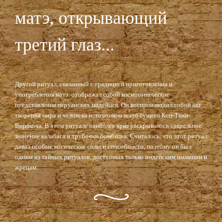
матэ, открывающий
третий глаз...
Другой ритуал, связанный с традицией приготовления и
употребления матэ, отображал собой космогонические
представления перуанских индейцев. Он воспроизводил собой акт
творения мира и человека источником всего сущего Кон-Тики-
Виракоча. В этом ритуале наиболее ярко раскрывалось сакральное
значение калабаса и трубочки бомбилья. Считалось, что этот ритуал
давал особые магические силы и способности, поэтому он был
одним из тайных ритуалов, доступных только индейским шаманам и
жрецам.