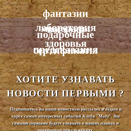
фантазии
лаборатория
минералы
востока
подарочные
здоровья
предсказания
сертификаты
ХОТИТЕ УЗНАВАТЬ
НОВОСТИ ПЕРВЫМИ ?
Подпишитесь на наши новостную рассылку и будьте в
курсе самых интересных событий Клуба "Матэ". Вы
самыми первыми будете узнавать о наших планах и
заманчивых предложениях.