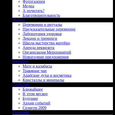
Фотогалерея
Медиа
А почитать?
Благотворительность
Услуги
Церемонии и ритуалы
Предсказательные церемонии
Лаборатория здоровья
Лекции и тренинги
Школа мастерства матейро
Аренда реквизита
Организация Мероприятий
Новогодние предложения
Магазин
Мате и калабасы
Травяные чаи
Арабские духи и косметика
Кристаллы и минералы
События
Ближайшее
В этом месяце
Будущие
Архив событий
Селигер 2009
Подарки