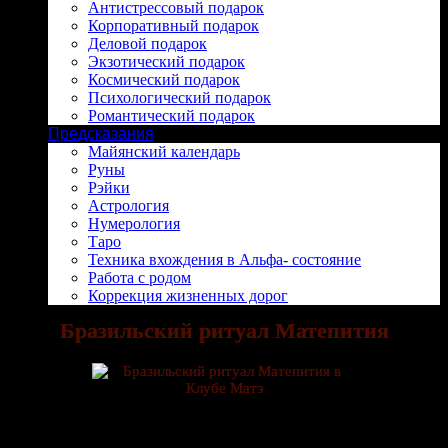
Антистрессовый подарок
Корпоративный подарок
Деловой подарок
Экзотический подарок
Космический подарок
Психологический подарок
Романтический подарок
Предсказания
Майянский календарь
Руны
Рэйки
Астрология
Нумерология
Таро
Техника вхождения в Альфа- состояние
Работа с родом
Коррекция жизненных дорог
Бразильский ритуал Матепития