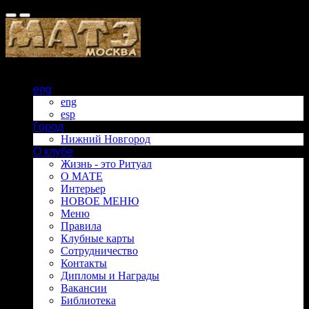
eng
eng
esp
Город
Нижний Новгород
О клубе
Жизнь - это Ритуал
О МАТЕ
Интерьер
НОВОЕ МЕНЮ
Меню
Правила
Клубные карты
Сотрудничество
Контакты
Дипломы и Награды
Вакансии
Библиотека