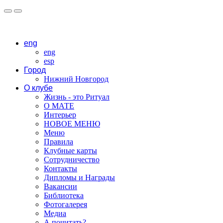
eng
eng
esp
Город
Нижний Новгород
О клубе
Жизнь - это Ритуал
О МАТЕ
Интерьер
НОВОЕ МЕНЮ
Меню
Правила
Клубные карты
Сотрудничество
Контакты
Дипломы и Награды
Вакансии
Библиотека
Фотогалерея
Медиа
А почитать?