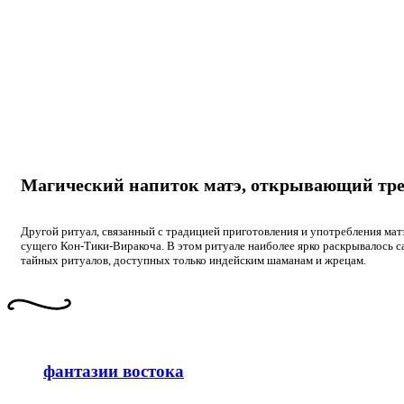
Магический напиток матэ, открывающий трет
Другой ритуал, связанный с традицией приготовления и употребления мат
сущего Кон-Тики-Виракоча. В этом ритуале наиболее ярко раскрывалось са
тайных ритуалов, доступных только индейским шаманам и жрецам.
фантазии востока