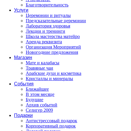
Благотворительность
Услуги
Церемонии и ритуалы
Предсказательные церемонии
Лаборатория здоровья
Лекции и тренинги
Школа мастерства матейро
Аренда реквизита
Организация Мероприятий
Новогодние предложения
Магазин
Мате и калабасы
Травяные чаи
Арабские духи и косметика
Кристаллы и минералы
События
Ближайшее
В этом месяце
Будущие
Архив событий
Селигер 2009
Подарки
Антистрессовый подарок
Корпоративный подарок