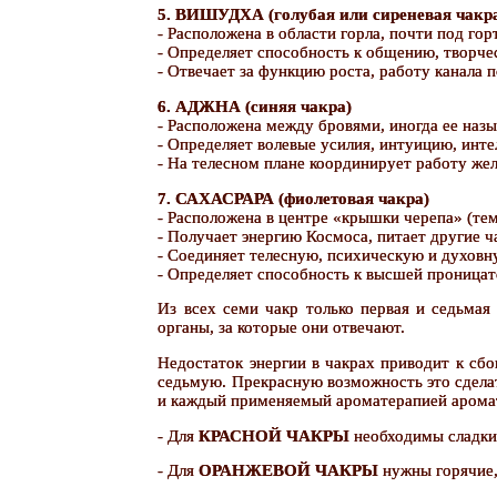
5. ВИШУДХА (голубая или сиреневая чакр
- Расположена в области горла, почти под гор
- Определяет способность к общению, творче
- Отвечает за функцию роста, работу канала 
6. АДЖНА (синяя чакра)
- Расположена между бровями, иногда ее наз
- Определяет волевые усилия, интуицию, инте
- На телесном плане координирует работу жел
7. САХАСРАРА (фиолетовая чакра)
- Расположена в центре «крышки черепа» (тем
- Получает энергию Космоса, питает другие ч
- Соединяет телесную, психическую и духовн
- Определяет способность к высшей проницат
Из всех семи чакр только первая и седьмая
органы, за которые они отвечают.
Недостаток энергии в чакрах приводит к сб
седьмую. Прекрасную возможность это сделат
и каждый применяемый ароматерапией аромат 
- Для
КРАСНОЙ ЧАКРЫ
необходимы сладкие
- Для
ОРАНЖЕВОЙ ЧАКРЫ
нужны горячие,