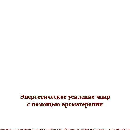
Энергетическое усиление чакр
с помощью ароматерапии
аются энергетические центры в эфирном теле человека, предназн