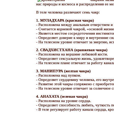
нас природы и космоса и распределения ее м
В теле человека различают семь чакр:
1. МУЛАДХАРА (красная чакра)
- Расположена между анальным отверстием и
- Считается корневой чакрой, «основой жизн
- Является местом сосредоточения инстинкто
- Определяет доверие к миру и внутренние с
- На телесном уровне отвечает за энергию, и
2. СВАДХИСТХАНА (оранжевая чакра)
- Расположена на вершине лобковой кости.
- Определяет сексуальную жизнь, удовлетвор
- На телесном плане отвечает за работу кана
3. МАНИПУРА (желтая чакра)
- Расположена над пупком.
- Определяет сердцевину человека, его внутре
- Развитие этой чакры сопряжено с приобрет
- На телесном уровне отвечает за солнечное 
4. АНАХАТА (зеленая чакра)
- Расположена на уровне сердца.
- Определяет способность любить, чуткость 
- В теле регулирует работу канала сердца, кр