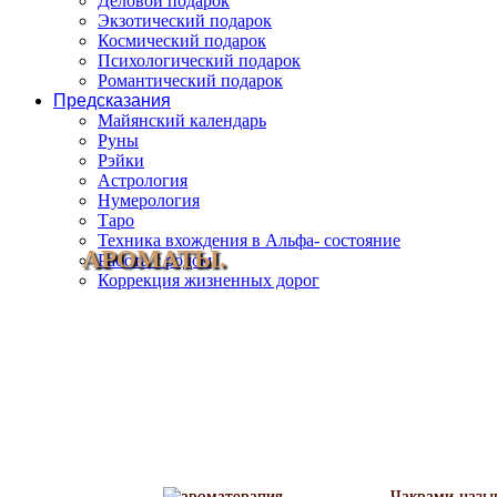
Деловой подарок
Экзотический подарок
Космический подарок
Психологический подарок
Романтический подарок
Предсказания
Майянский календарь
Руны
Рэйки
Астрология
Нумерология
Таро
Техника вхождения в Альфа- состояние
АРОМАТЫ.
Работа с родом
Коррекция жизненных дорог
Чакрами назыв