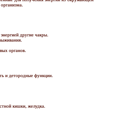
 организма.
 энергией другие чакры.
 выживания.
овых органов.
сть и детородные функции.
рстной кишки, желудка.