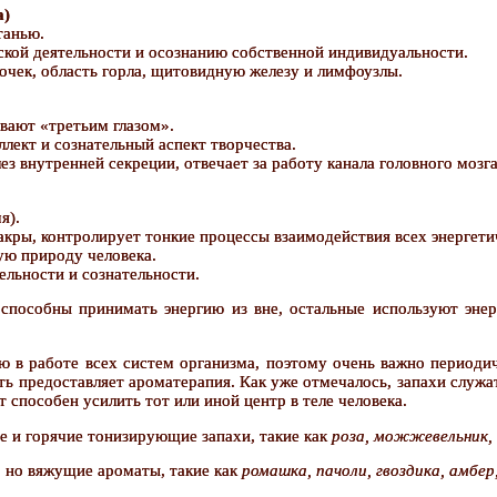
а)
танью.
ской деятельности и осознанию собственной индивидуальности.
почек, область горла, щитовидную железу и лимфоузлы.
ывают «третьим глазом».
ллект и сознательный аспект творчества.
ез внутренней секреции, отвечает за работу канала головного мозга
я).
акры, контролирует тонкие процессы взаимодействия всех энергети
ую природу человека.
ельности и сознательности.
 способны принимать энергию из вне, остальные используют эне
ою в работе всех систем организма, поэтому очень важно периоди
ь предоставляет ароматерапия. Как уже отмечалось, запахи служ
способен усилить тот или иной центр в теле человека.
 и горячие тонизирующие запахи, такие как
роза, можжевельник, 
 но вяжущие ароматы, такие как
ромашка, пачоли, гвоздика, амбер