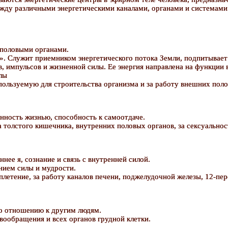
ежду различными энергетическими каналами, органами и системами
 половыми органами.
и». Служит приемником энергетического потока Земли, подпитывает
в, импульсов и жизненной силы. Ее энергия направлена на функции
илы
спользуемую для строительства организма и за работу внешних пол
енность жизнью, способность к самоотдаче.
ла толстого кишечника, внутренних половых органов, за сексуально
ннее я, сознание и связь с внутренней силой.
ением силы и мудрости.
сплетение, за работу каналов печени, поджелудочной железы, 12-пе
по отношению к другим людям.
овообращения и всех органов грудной клетки.