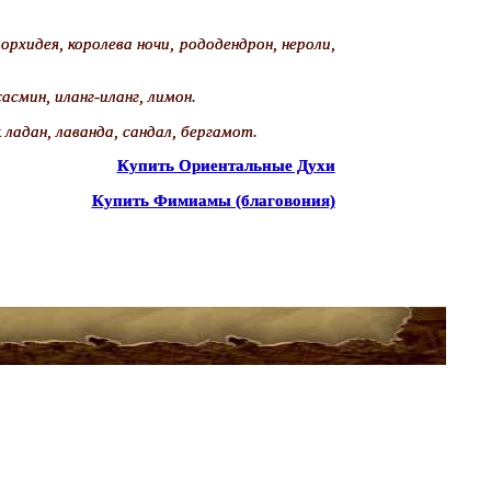
 орхидея, королева ночи, рододендрон, нероли,
асмин, иланг-иланг, лимон.
к
ладан, лаванда, сандал, бергамот.
Купить Ориентальные Духи
Купить Фимиамы (благовония)