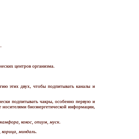
.
ческих центров организма.
ргию этих двух, чтобы подпитывать каналы и
чески подпитывать чакры, особенно первую и
ат носителями биоэнергетической информации,
камфора, кокос, опиум, муск
.
, корица, миндаль.