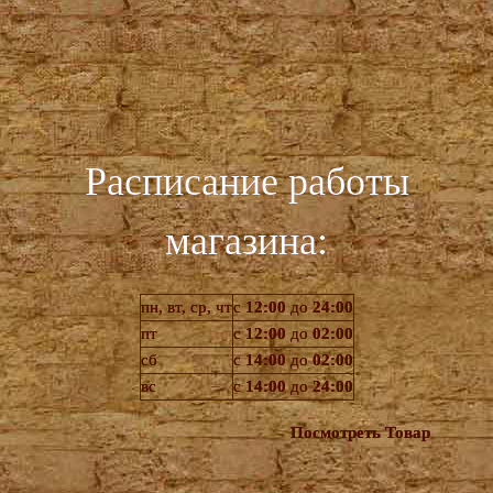
Расписание работы
магазина:
пн, вт, ср, чт
с
12:00
до
24:00
пт
с
12:00
до
02:00
сб
с
14:00
до
02:00
вс
с
14:00
до
24:00
Посмотреть Товар