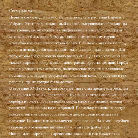
Сосуд для матэ
Первым сосудом для мате стал плод ползучего растения Lagenaria
Vulgaris. Этот плод, называемый тыквой, высушивают, обрезают на
том уровне, где он сужается и выдалбливают изнутри. Сосуд для
мате может быть разной формы: «поро» имеет форму груши,
«гальета» имеет приплюснутую форму. В сельской местности сосуд
гальета используется для горького мате, а поро – для сладкого. Для
того, чтобы сосуды можно было различить, и для их украшения на
тыквах вырезали или рисовали монограммы, кресты, фетиши. Гербы
или национальную символику, политические лозунги и различные
послания; для защиты сосудов их покрывали кожей, особенно в тех
районах, где их трудно было достать.
В середине XVII века, когда сосуд для мате стал предметом роскоши
и появился в салонах, постепенно начали появляться аппликации из
серебра и золота, покрывающие сосуд, вплоть до полной замены
растительного сосуда на серебряный. Поскольку тыковка не всегда
может стоять на своем собственном дне, ее стали помещать на
плетеное. Кожаное или металлическое основание. На земле индейцев
гуарани это основание называется «патагуай» (pataguay).
Иногда мате вырезали из древесины рожкового или бакаутового