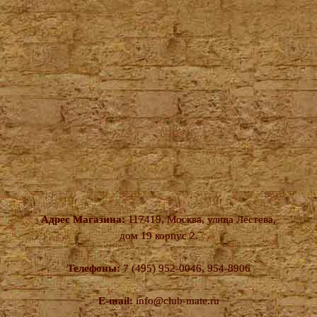
Адрес Магазина:
117419, Москва, улица Лестева,
дом 19 корпус 2.
Телефоны:
7 (495) 952-0046, 954-8906
E-mail:
info@club-mate.ru