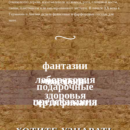
(гваякового) дерева, изготавливали из кокоса, рога, слоновой кости,
глины, пластмассы или эмалированного металла. В начале ХХ века в
Германии и Англии делала фаянсовые и фарфоровые сосуды для
мате.
фантазии
лаборатория
минералы
востока
подарочные
здоровья
предсказания
сертификаты