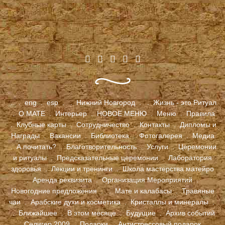
.
.
eng
.
esp
.
.
Нижний Новгород
.
.
Жизнь - это Ритуал
.
О МАТЕ
.
Интерьер
.
НОВОЕ МЕНЮ
.
Меню
.
Правила
.
Клубные карты
.
Сотрудничество
.
Контакты
.
Дипломы и
Награды
.
Вакансии
.
Библиотека
.
Фотогалерея
.
Медиа
.
А почитать?
.
Благотворительность
.
Услуги
.
Церемонии
и ритуалы
.
Предсказательные церемонии
.
Лаборатория
здоровья
.
Лекции и тренинги
.
Школа мастерства матейро
.
Аренда реквизита
.
Организация Мероприятий
.
Новогодние предложения
.
.
Мате и калабасы
.
Травяные
чаи
.
Арабские духи и косметика
.
Кристаллы и минералы
.
.
Ближайшее
.
В этом месяце
.
Будущие
.
Архив событий
.
Селигер 2009
.
Подарки
.
Антистрессовый подарок
.