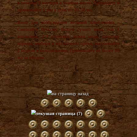
в течение 3 месяцев в темном месте. Процедите и
принимайте 1 раз в день по 30-50 мл.
Вино для возбуждения желаний влюбленных .
Смешайте бутылку белого сухого вина, сок 1
апельсина, 2-3 столовых ложки меда, щепотку
корицы, имбиря и мускатного ореха, настаивайте
2 недели в холодильнике. Принимайте не более 60
мл за обедом.