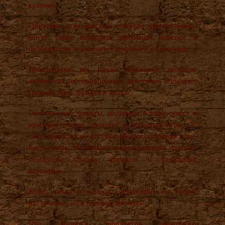
крапиву.
Грибочки, если они еще и вкусно приготовлены,
могут также возбудить любовный аппетит, в
особенности это касается трюфелей и сморчков.
Практически все орехи повышают половую
активность, но наибольшим действием обладают
грецкий орех, фундук и арахис.
Экзотические фрукты, поданные в виде салата в
красивой посуде, помогут в любовной игре. От
таких фруктов не отстают яблоки, клубника и все
цитрусовые. Из овощей к афродизиакам относят
помидоры, спаржу, артишок и банальный
картофель.
Кофе, какао и шоколад повышают не только
настроение, но и половое влечение.
Что касается продуктов животного