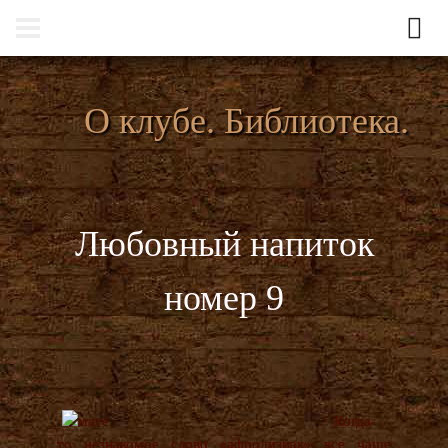
О клубе. Библиотека.
Любовный напиток
номер 9
Когда-
то незнакомое слово «афродизиак» все чаще