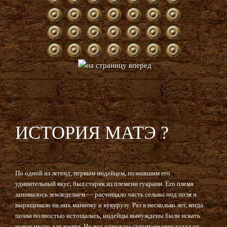
ИСТОРИЯ МАТЭ ?
По одной из легенд, первым индейцем, познавшим его
удивительный вкус, был старик из племени гуарани. Его племя
занималось земледелием — расчищало часть сельвы под поля и
выращивало на них маниоку и кукурузу. Раз в несколько лет, когда
почва полностью истощалась, индейцы вынуждены были искать
новое место для жизни. Но вот однажды старик-индеец устал от