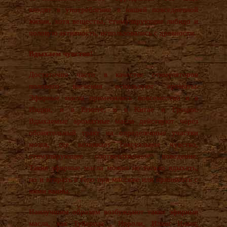
входит в употребление в нашей повседневной
жизни, хотя вещества, стимулирующие либидо и
половую активность, использовались с древности.
Вдыхаем чувство!
Достаточно часто в качестве стимуляторов
полового влечения используют ароматы.
Эфирные масла применялись повсеместно и в
Индии, и в Египте, и в Китае и Греции.
Вдыхаемые ароматные масла действуют через
обонятельный тракт на определенные участки
мозга, где возникает сексуальное чувство,
стимулирующее соответственное поведение.
Такие эфирные масла можно не только вдыхать,
но и втирать в тело при массаже или принимать с
ними ванны.
Наилучшим образом возбуждают такие эфирные
масла, как Тубероза , Нероли, Иланг Иланг,