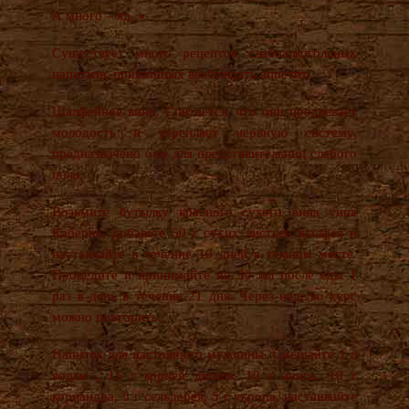
А много – яд..»
Существует много рецептов слабоалкогольных
напитков, призванных возбуждать аппетит.
Шалфейное вино. Считается, что оно продлевает
молодость и укрепляет нервную систему,
предназначено оно для представительниц слабого
пола.
Возьмите бутылку красного сухого вина типа
Каберне, добавьте 50 г сухих листьев шалфея и
настаивайте в течение 10 дней в темном месте.
Процедите и принимайте по 30 мл после еды 1
раз в день в течение 21 дня. Через неделю курс
можно повторить.
Напиток для настоящего мужчины. Смешайте 1 л
водки , 15 г корней дягиля, 10 г аниса, 10 г
кориандра, 5 г сельдерея, 5 г укропа, настаивайте