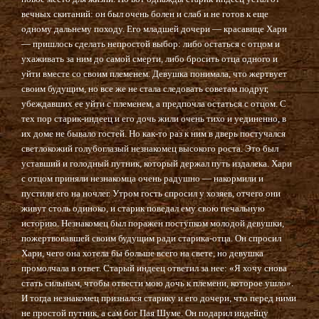
вечных скитаний: он был очень болен и слаб и не готов к еще
одному дальнему походу. Его младшей дочери — красавице Хари
— пришлось сделать непростой выбор: либо остаться с отцом и
ухаживать за ним до самой смерти, либо бросить отца одного и
уйти вместе со своим племенем. Девушка понимала, что жертвует
своим будущим, но все же не стала следовать советам подруг,
убеждавших ее уйти с племенем, а предпочла остаться с отцом. С
тех пор старик-индеец и его дочь жили очень тихо и уединенно, в
их доме не бывало гостей. Но как-то раз к ним в дверь постучался
светлокожий голубоглазый незнакомец высокого роста. Это был
уставший и голодный путник, который держал путь издалека. Хари
с отцом приняли незнакомца очень радушно — накормили и
пустили его на ночлег. Утром гость спросил у хозяев, отчего они
живут столь одиноко, и старик поведал ему свою печальную
историю. Незнакомец был поражен поступком молодой девушки,
пожертвовавшей своим будущим ради старика-отца. Он спросил
Хари, чего она хотела бы больше всего на свете, но девушка
промолчала в ответ. Старый индеец ответил за нее: «Я хочу снова
стать сильным, чтобы отвести мою дочь к племени, которое ушло».
И тогда незнакомец признался старику и его дочери, что перед ними
не простой путник, а сам бог Пая Шуме. Он подарил индейцу