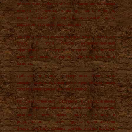
обязательно добавляют его с праздничные блюда
жениха и невесты, кориандр, тмин, майоран,
перец красный и черный, мускатный орех,
кардамон, гвоздика, анис, корица.
Теперь о свежей зелени, которая часто подается к
столу. В этой группе непревзойденный
афродизиак – сельдерей , но кроме него половое
влечение повышают укроп, любисток, фенхель и
базилик.
Добавляя в пищу в умеренных количествах
свежий чеснок, зеленый лук и хрен можно также
создать кулинарные изыски к ужину.
Из лекарственных растений к афродизиакам
можно отнести адаптогены женьшень, лимонник,
лимонник, элеутерококк, аралию, заманиху и
рододендрон, а также другие представители
флоры: сурепку, полынь, дягиль, хмель, шалфей,