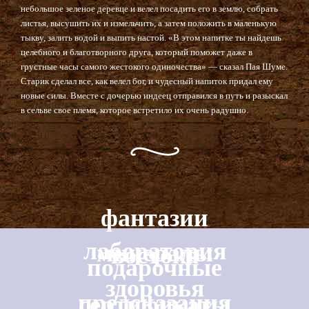
небольшое зеленое деревце и велел посадить его в землю, собрать
листья, высушить их и измельчить, а затем положить в маленькую
тыкву, залить водой и выпить настой. «В этом напитке ты найдешь
целебного и благотворного друга, который поможет даже в
грустные часы самого жестокого одиночества» — сказал Пая Шуме.
Старик сделал все, как велел бог, и чудесный напиток придал ему
новые силы. Вместе с дочерью индеец отправился в путь и разыскал
в сельве свое племя, которое встретило их очень радушно.
фантазии
лаборатория
минералы
востока
подарочные
здоровья
предсказания
сертификаты