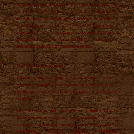
Пачули, Бигардии и др., эти ароматы обладают
силой пробуждения желаний, поднимают
настроение для создания эротических фантазий и
пробуждения страстей. Также великолепно
подойдут для создания соответствующей
обстановки масла или свечи с ароматами
жасмина, ванили, цитрусов и корицы.
Что бы такого поесть…
Афродизиаки, которые мы принимаем с пищей,
призваны повысить тонус, избавить от депрессии,
сохранить молодость и здоровье и возбудить
чувство.
Сначала о специях, которые составляют самую
многочисленную группу афродизиаков. К ним
относят: пряность номер один по своему
действию – имбирь , японцы и китайцы