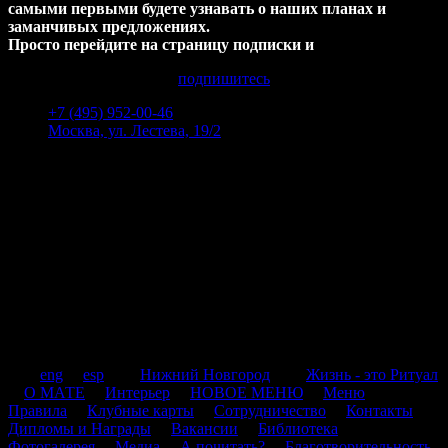
самыми первыми будете узнавать о наших планах и
заманчивых предложениях.
Просто перейдите на страницу подписки и
подпишитесь
+7 (495) 952-00-46
Москва, ул. Лестева, 19/2
Пн-Пт 12:00 - 00:00
Сб-Вс 14:00 - 00:00
.
.
eng
.
esp
.
.
Нижний Новгород
.
.
Жизнь - это Ритуал
.
О МАТЕ
.
Интерьер
.
НОВОЕ МЕНЮ
.
Меню
.
Правила
.
Клубные карты
.
Сотрудничество
.
Контакты
.
Дипломы и Награды
.
Вакансии
.
Библиотека
.
Фотогалерея
.
Медиа
.
А почитать?
.
Благотворительность