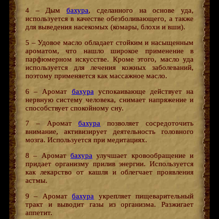
4 – Дым
бахура
, сделанного на основе уда,
используется в качестве обезболивающего, а также
для выведения насекомых (комары, блохи и вши).
5 – Удовое масло обладает стойким и насыщенным
ароматом, что нашло широкое применение в
парфюмерном искусстве. Кроме этого, масло уда
используется для лечения кожных заболеваний,
поэтому применяется как массажное масло.
6 – Аромат
бахура
успокаивающе действует на
нервную систему человека, снимает напряжение и
способствует спокойному сну.
7 – Аромат
бахура
позволяет сосредоточить
внимание, активизирует деятельность головного
мозга. Используется при медитациях.
8 – Аромат
бахура
улучшает кровообращение и
придает организму прилив энергии. Используется
как лекарство от кашля и облегчает проявления
астмы.
9 – Аромат
бахура
укрепляет пищеварительный
тракт и выводит газы из организма. Разжигает
аппетит.