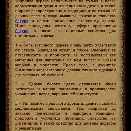
Агаровое дерево используется не только в целях
ароматизации дома и изгнания злых духов, а также
широко распространено в медицине и не только. С
давних времен люди выявили полезные свойства
бахура
и нашли применение агаровому дереву.
Ниже приведены некоторые сферы применения
бахура
, а также его полезные свойства для
организма человека:
1 – Кора агарового дерева очень легко отделяется
от ствола. Благодаря этому, а также благодаря ее
пластичности и прочности ее использовали как
материал для написания на нем писем и указов
королей и монархов. Кроме того, в джунглях
Филиппин кора агарового дерева служила одеждой
для местных обывателей.
2 – Дерево белого цвета отличается своей
легкостью и нашло применение в производстве
украшений, четок, карандашей и шкатулок.
3 – Уд, помимо приятного аромата, ценится своими
медицинскими свойствами. Так, например уд
активно применяется в народной медицине:
природный усилитель потенции, лекарство от
дизентерии, а также средство для лечения подагры
и ревматизма.