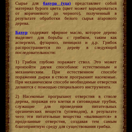
Сырье для
бахура (уда)
представляет собой
материал бурого цвета (цвет может варьироваться
от коричневого до черного), полученный в
результате обработки белого сырья агарового
дерева.
Бахур
содержит эфирное масло, которое дерево
выделяет для борьбы с грибком, таким как
аспергилл, фузариоз, пеницилл и д.р. Грибок
распространяется по дереву в следующей
последовательности:
1) Грибок глубоко поражает ствол. Это может
произойти двумя способами: естественным и
механическим. При естественном способе
поражения дырки в стволе прогрызают насекомые.
При механическом способе необходимые отверстия
делаются с помощью специального инструмента.
2) Насекомые прогрызают отверстия в стволе
дерева, поражая его клетки и ситовидные трубки,
служащие для проведения питательных
органических веществ (углеводов), в результате
чего эти питательные вещества «выливаются» в
проделанные отверстия, создавая тем самым
благоприятную среду для существования грибка.