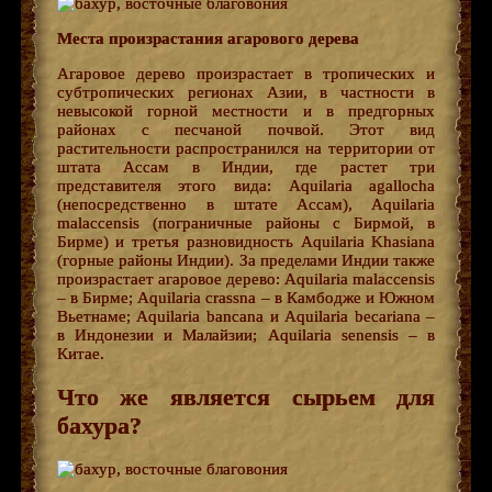
Места произрастания агарового дерева
Агаровое дерево произрастает в тропических и
субтропических регионах Азии, в частности в
невысокой горной местности и в предгорных
районах с песчаной почвой. Этот вид
растительности распространился на территории от
штата Ассам в Индии, где растет три
представителя этого вида: Aquilaria agallocha
(непосредственно в штате Ассам), Aquilaria
malaccensis (пограничные районы с Бирмой, в
Бирме) и третья разновидность Aquilaria Khasiana
(горные районы Индии). За пределами Индии также
произрастает агаровое дерево: Aquilaria malaccensis
– в Бирме; Aquilaria crassna – в Камбодже и Южном
Вьетнаме; Aquilaria bancana и Aquilaria becariana –
в Индонезии и Малайзии; Aquilaria senensis – в
Китае.
Что же является сырьем для
бахура?