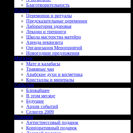
Благотворительность
Услуги
Церемонии и ритуалы
Предсказательные церемонии
Лаборатория здоровья
Лекции и тренинги
Школа мастерства матейро
Аренда реквизита
Организация Мероприятий
Новогодние предложения
Магазин
Мате и калабасы
Травяные чаи
Арабские духи и косметика
Кристаллы и минералы
События
Ближайшее
В этом месяце
Будущие
Архив событий
Селигер 2009
Подарки
Антистрессовый подарок
Корпоративный подарок