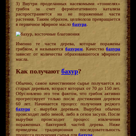
3) Внутри проделанных насекомыми «тоннелях»
грибок за счет ферментативного катализа
распространяется на не пораженные части
растения. Таким образом, целлюлоза превращается
в первичное эфирное масло
бахура
.
Именно те части дерева, которые поражены
грибком, и называются
бахуром
. Качество
бахура
зависит от количества образовавшегося эфирного
масла.
Как получают
бахур
?
Обычно, самое качественное сырье получается из
старых деревьев, возраст которых от 70 до 150 лет.
Обусловлено это тем фактом, что грибок активно
прогрессирует только после достижения деревом
60 лет. Начинается процесс получения редкого
бахура
с вырубки деревьев. Вырубка обычно
происходит либо зимой, либо в сезон засухи. После
вырубки происходит процесс извлечения
пораженных бактерией частей дерева. Ниже
приведены традиционная последовательность
процесса получения сырья для
бахура
: