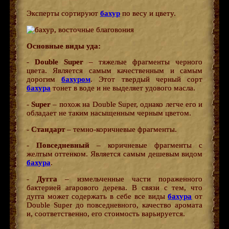
Эксперты сортируют
бахур
по весу и цвету.
Основные виды уда:
-
Double Super
– тяжелые фрагменты черного
цвета. Является самым качественным и самым
дорогим
бахуром
. Этот твердый черный сорт
бахура
тонет в воде и не выделяет удового масла.
-
Super
– похож на Double Super, однако легче его и
обладает не таким насыщенным черным цветом.
-
Стандарт
– темно-коричневые фрагменты.
-
Повседневный
– коричневые фрагменты с
желтым оттенком. Является самым дешевым видом
бахура
.
-
Дугга
– измельченные части пораженного
бактерией агарового дерева. В связи с тем, что
дугга может содержать в себе все виды
бахура
от
Double Super до повседневного, качество аромата
и, соответственно, его стоимость варьируется.