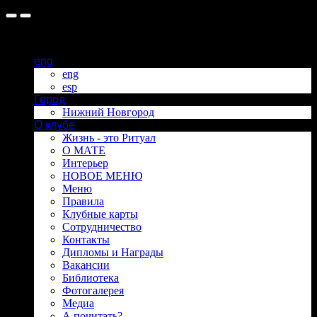
eng
eng
esp
Город
Нижний Новгород
О клубе
Жизнь - это Ритуал
О МАТЕ
Интерьер
НОВОЕ МЕНЮ
Меню
Правила
Клубные карты
Сотрудничество
Контакты
Дипломы и Награды
Вакансии
Библиотека
Фотогалерея
Медиа
А почитать?