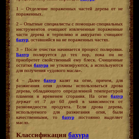
1 – Отделение пораженных частей дерева от не
пораженных.
2 – Опытные специалисты с помощью специальных
инструментов очищают извлеченные пораженные
части дерева и терпеливо и аккуратно счищают
бахур
, оставшийся на не пораженных частях.
3 – После очистки начинается процесс полировки.
Бахур
полируется до тех пор, пока он не
приобретет свойственный ему блеск. Счищенные
остатки
бахура
не утилизируются, а используются
для получения «удового масла».
4 – Далее
бахур
калят на огне, причем, для
разжигания огня должны использоваться дрова
дерева, обладающего определенной температурой
пламени и временем сгорания. На огне
бахур
держат от 7 до 60 дней в зависимости от
разновидности продукта. Если дрова дерева,
используемого для разжигания огня, были
качественными, то
бахур
постоянно выделяет
масло.
Классификация
бахура