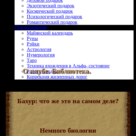
Деловой подарок
Экзотический подарок
Космический подарок
Психологический подарок
Романтический подарок
Предсказания
Майянский календарь
Руны
Рэйки
Астрология
Нумерология
Таро
Техника вхождения в Альфа- состояние
О клубе. Библиотека.
Работа с родом
Коррекция жизненных дорог
Бахур: что же это на самом деле?
Немного биологии