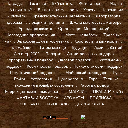
Награды
.
Вакансии
.
Библиотека
.
Фотогалерея
.
Медиа
.
А почитать?
.
Благотворительность
.
Услуги
.
Церемонии
и ритуалы
.
Предсказательные церемонии
.
Лаборатория
здоровья
.
Лекции и тренинги
.
Школа мастерства матейро
.
Аренда реквизита
.
Организация Мероприятий
.
Новогодние предложения
.
.
Мате и калабасы
.
Травяные
чаи
.
Арабские духи и косметика
.
Кристаллы и минералы
.
.
Ближайшее
.
В этом месяце
.
Будущие
.
Архив событий
.
Селигер 2009
.
Подарки
.
Антистрессовый подарок
.
Корпоративный подарок
.
Деловой подарок
.
Экзотический
подарок
.
Космический подарок
.
Психологический подарок
.
Романтический подарок
.
.
Майянский календарь
.
Руны
.
Рэйки
.
Астрология
.
Нумерология
.
Таро
.
Техника
вхождения в Альфа- состояние
.
Работа с родом
.
Коррекция жизненных дорог
. .
МАГАЗИН
.
ПРАВИЛА клуба
.
ФАНТАЗИИ ВОСТОКА
.
АРОМАТЫ
.
ПОДПИСКА
.
КОНТАКТЫ
.
МИНЕРАЛЫ
.
ДРУЗЬЯ КЛУБА
.