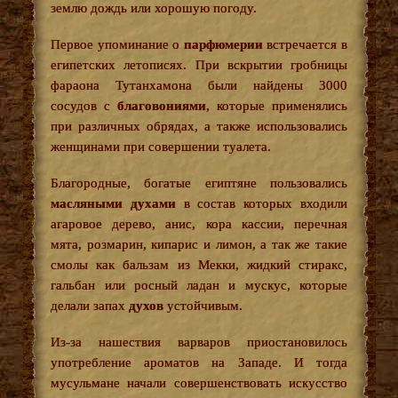
землю дождь или хорошую погоду.
Первое упоминание о
парфюмерии
встречается в
египетских летописях. При вскрытии гробницы
фараона Тутанхамона были найдены 3000
сосудов с
благовониями
, которые применялись
при различных обрядах, а также использовались
женщинами при совершении туалета.
Благородные, богатые египтяне пользовались
масляными духами
в состав которых входили
агаровое дерево, анис, кора кассии, перечная
мята, розмарин, кипарис и лимон, а так же такие
смолы как бальзам из Мекки, жидкий стиракс,
гальбан или росный ладан и мускус, которые
делали запах
духов
устойчивым.
Из-за нашествия варваров приостановилось
употребление ароматов на Западе. И тогда
мусульмане начали совершенствовать искусство