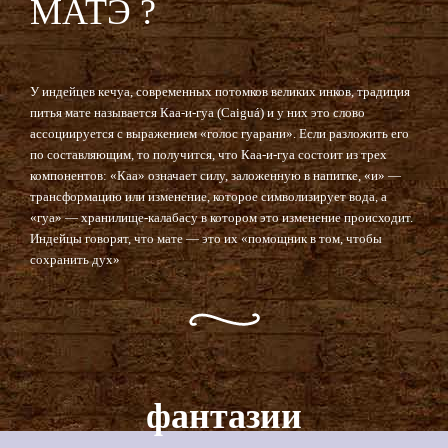
МАТЭ ?
У индейцев кечуа, современных потомков великих инков, традиция
питья мате называется Каа-и-гуа (Caiguá) и у них это слово
ассоциируется с выражением «голос гуарани». Если разложить его
по составляющим, то получится, что Каа-и-гуа состоит из трех
компонентов: «Каа» означает силу, заложенную в напитке, «и» —
трансформацию или изменение, которое символизирует вода, а
«гуа» — хранилище-калабасу в котором это изменение происходит.
Индейцы говорят, что мате — это их «помощник в том, чтобы
сохранить дух»
фантазии