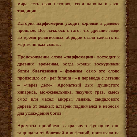
мира есть своя история, свои каноны и свои
традиции.
История
парфюмерии
уходит корнями в далекое
прошлое. Все началось с того, что древние люди
во время религиозных обрядов стали сжигать на
жертвенниках смолы.
Происхождение слова «
парфюмерия
» восходит к
древним временам, когда жрецы воскуривали
богам
благовония – фимиам
; само это слово
произошло от «per fumum» - в переводе с латыни
– «через дым». Ароматный дым душистого
кипариса, можжевельника, пахучих трав, смесь
смол или масел: мирры, ладана, сандалового
дерева от земных алтарей поднимался к небесам
для услаждения богов.
Ароматы приобрели сакральную функцию: они
защищали от болезней и инфекций, призывали на