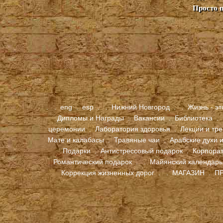
Просто 
.
.
eng
.
esp
.
.
Нижний Новгород
.
.
Жизнь - эт
Дипломы и Награды
.
Вакансии
.
Библиотека
.
церемонии
.
Лаборатория здоровья
.
Лекции и тр
Мате и калабасы
.
Травяные чаи
.
Арабские духи и
Подарки
.
Антистрессовый подарок
.
Корпора
Романтический подарок
.
.
Майянский календарь
Коррекция жизненных дорог
. .
МАГАЗИН
.
ПР