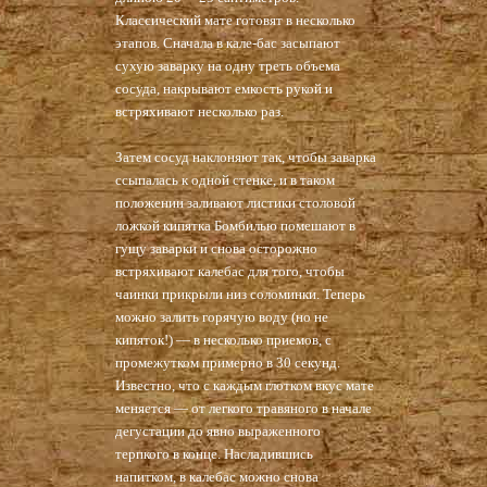
Классический мате готовят в несколько
этапов. Сначала в кале-бас засыпают
сухую заварку на одну треть объема
сосуда, накрывают емкость рукой и
встряхивают несколько раз.
Затем сосуд наклоняют так, чтобы заварка
ссыпалась к одной стенке, и в таком
положении заливают листики столовой
ложкой кипятка Бомбилью помешают в
гущу заварки и снова осторожно
встряхивают калебас для того, чтобы
чаинки прикрыли низ соломинки. Теперь
можно залить горячую воду (но не
кипяток!) — в несколько приемов, с
промежутком примерно в 30 секунд.
Известно, что с каждым глотком вкус мате
меняется — от легкого травяного в начале
дегустации до явно выраженного
терпкого в конце. Насладившись
напитком, в калебас можно снова