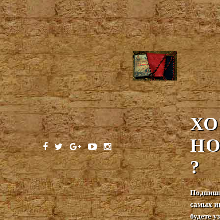
ХО
НО
?
Подпиши
самых и
будете 