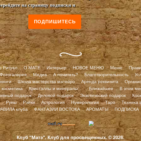
перейдите на страницу подписки и
ПОДПИШИТЕСЬ
о Ритуал
.
О МАТЕ
.
Интерьер
.
НОВОЕ МЕНЮ
.
Меню
.
Прав
Фотогалерея
.
Медиа
.
А почитать?
.
Благотворительность
.
Ус
енинги
.
Школа мастерства матейро
.
Аренда реквизита
.
Органи
 косметика
.
Кристаллы и минералы
.
.
Ближайшее
.
В этом ме
тивный подарок
.
Деловой подарок
.
Экзотический подарок
.
Кос
.
Руны
.
Рэйки
.
Астрология
.
Нумерология
.
Таро
.
Техника 
АВИЛА клуба
.
ФАНТАЗИИ ВОСТОКА
.
АРОМАТЫ
.
ПОДПИСКА
Клуб "Матэ". Клуб для просвещенных. ©
2026
.