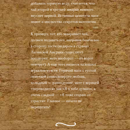
добавить горячую воду, считается, что
чай второй и третьей заварки намного
вкуснее первой. Истинные ценители мате
знают и множество секретов матепития.
К примеру, тот, кто заваривает чай,
должен подавать его, направив бомбилью
в сторону гостя (недаром в странах
Латинской Америки существует
поговорка: мате наоборот — от ворот
поворот). А еще этот напиток называют
зеркалом чувств. Горячий мате с густой
пеночкой символизирует любовь,
холодный — равнодушие, мате с корицей
«переводится» как «Я о тебе думаю», а
очень сладкий — «Я тоже сгораю от
страсти». Главное — ничего не
перепугать!