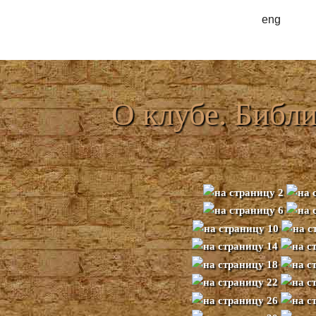
eng
О клубе. Библи