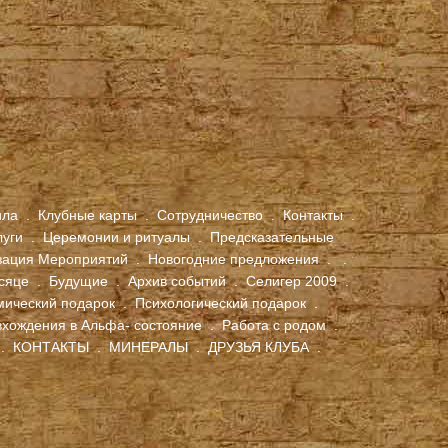
ила
.
Клубные карты
.
Сотрудничество
.
Контакты
.
луги
.
Церемонии и ритуалы
.
Предсказательные
зация Мероприятий
.
Новогодние предложения
.
.
сяце
.
Будущие
.
Архив событий
.
Селигер 2009
.
мический подарок
.
Психологический подарок
.
вхождения в Альфа- состояние
.
Работа с родом
.
.
КОНТАКТЫ
.
МИНЕРАЛЫ
.
ДРУЗЬЯ КЛУБА
.