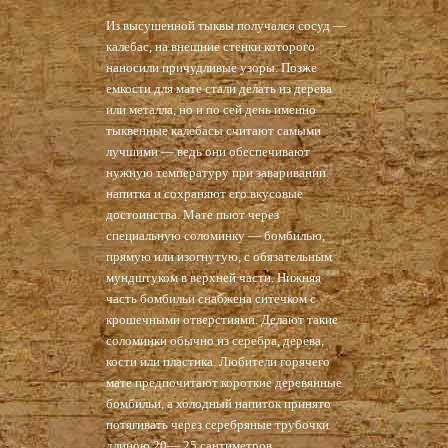
Из высушенной тыквы получался сосуд —
калебас, на внешние стенки которого
наносили причудливые узоры. Позже
емкости для мате стали делать из дерева
или металла, но и по сей день именно
тыквенные калебасы считают самыми
лучшими — ведь они обеспечивают
нужную температуру при заваривании
напитка и сохраняют его вкусовые
достоинства. Мате пьют через
специальную соломинку — бомбилью,
прямую или изогнутую, с обязательным
мундштуком в верхней части. Нижняя
часть бомбильи снабжена ситечком с
крошечными отверстиями. Делают такие
соломинки обычно из серебра, дерева,
кости или пластика. Любители горячего
мате предпочитают короткие деревянные
бомбильи, а холодный напиток принято
потягивать через серебряные трубочки
длиною 20— 25 сантиметров.